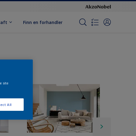
raft
Finn en forhandler
e site
ect All