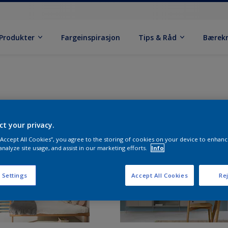
Produkter
Fargeinspirasjon
Tips & Råd
Bærek
ct your privacy.
 “Accept All Cookies”, you agree to the storing of cookies on your device to enhanc
analyze site usage, and assist in our marketing efforts.
Info
 Settings
Accept All Cookies
Rej