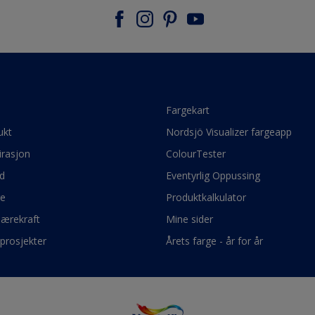
e
Fargekart
ukt
Nordsjö Visualizer fargeapp
irasjon
ColourTester
d
Eventyrlig Oppussing
ge
Produktkalkulator
bærekraft
Mine sider
prosjekter
Årets farge - år for år