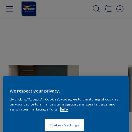
We respect your privacy.
By clicking “Accept All Cookies”, you agree to the storing of cookies
on your device to enhance site navigation, analyze site usage, and
assist in our marketing efforts.
Info
Cookies Settings