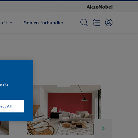
raft
Finn en forhandler
e site
ect All