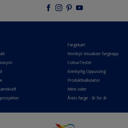
e
Fargekart
ukt
Nordsjö Visualizer fargeapp
irasjon
ColourTester
d
Eventyrlig Oppussing
ge
Produktkalkulator
bærekraft
Mine sider
prosjekter
Årets farge - år for år