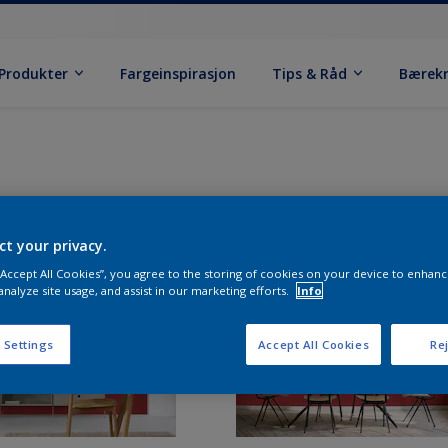
Produkter
Fargeinspirasjon
Tips & Råd
Bærek
ct your privacy.
 “Accept All Cookies”, you agree to the storing of cookies on your device to enhanc
analyze site usage, and assist in our marketing efforts.
Info
 Settings
Accept All Cookies
Rej