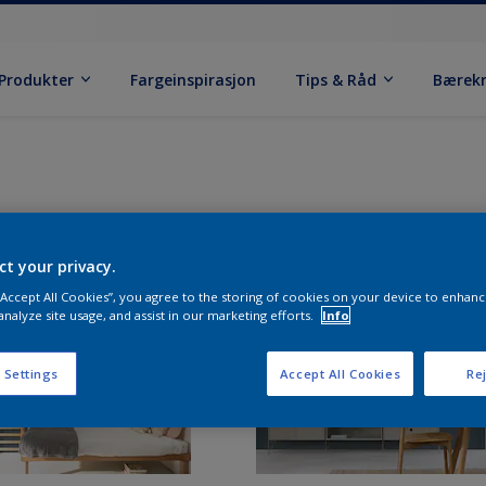
Produkter
Fargeinspirasjon
Tips & Råd
Bærek
ct your privacy.
 “Accept All Cookies”, you agree to the storing of cookies on your device to enhanc
analyze site usage, and assist in our marketing efforts.
Info
 Settings
Accept All Cookies
Rej