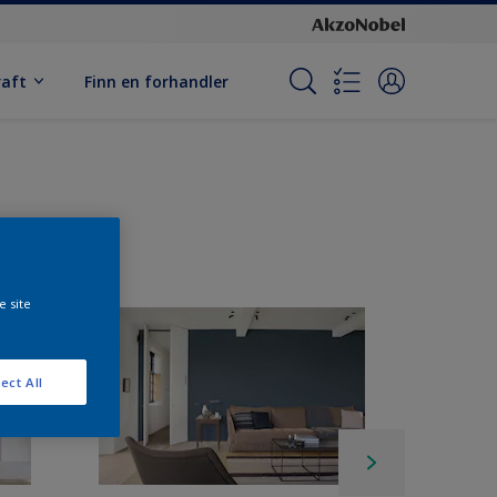
raft
Finn en forhandler
e site
ect All