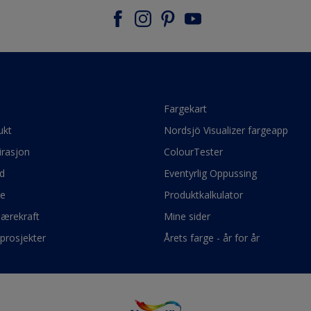
e
Fargekart
ukt
Nordsjö Visualizer fargeapp
irasjon
ColourTester
d
Eventyrlig Oppussing
ge
Produktkalkulator
bærekraft
Mine sider
prosjekter
Årets farge - år for år