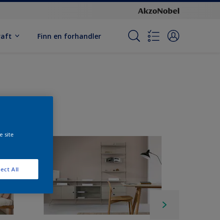
raft
Finn en forhandler
e site
ect All