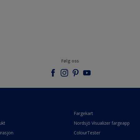
Følg oss
e
Fargekart
ukt
Nordsjö Visualizer fargeapp
irasjon
ColourTester