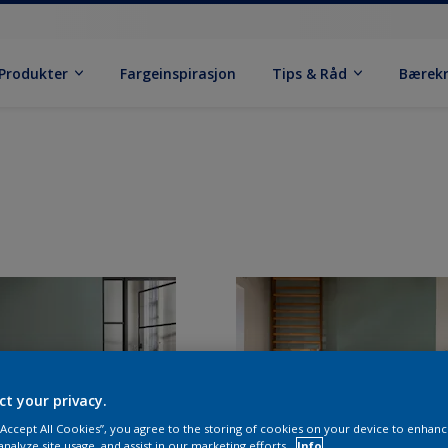
Produkter
Fargeinspirasjon
Tips & Råd
Bærek
ct your privacy.
 “Accept All Cookies”, you agree to the storing of cookies on your device to enhanc
analyze site usage, and assist in our marketing efforts.
Info