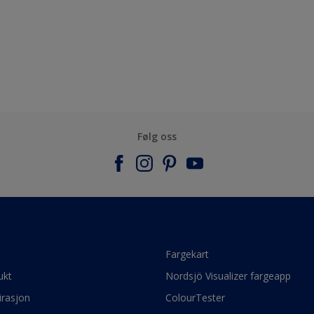
Følg oss
e
Fargekart
ukt
Nordsjö Visualizer fargeapp
irasjon
ColourTester