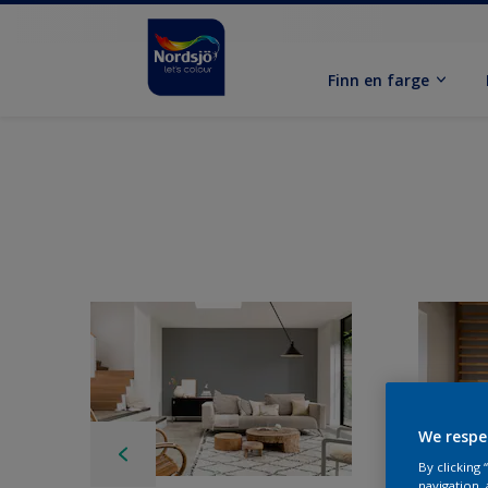
Finn en farge
We respe
By clicking
navigation, 