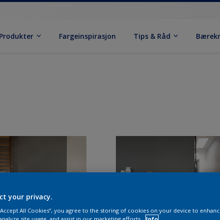
Produkter
Fargeinspirasjon
Tips & Råd
Bærek
ct your privacy.
 “Accept All Cookies”, you agree to the storing of cookies on your device to enhanc
analyze site usage, and assist in our marketing efforts.
Info