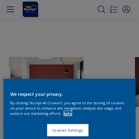
We respect your privacy.
By clicking “Accept All Cookies”, you agree to the storing of cookies
on your device to enhance site navigation, analyze site usage, and
assist in our marketing efforts.
Info
Cookies Settings