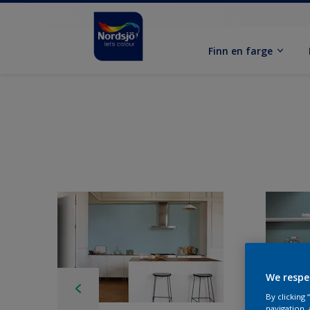
Finn en farge
We respe
By clicking
navigation, 