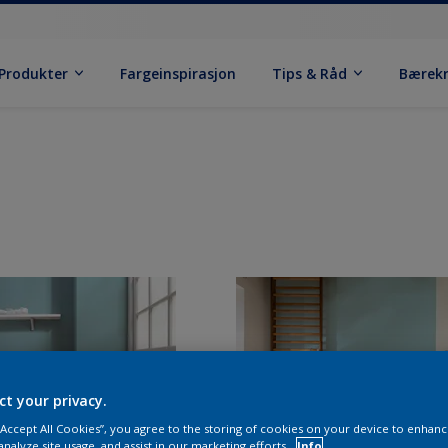
Produkter
Fargeinspirasjon
Tips & Råd
Bærek
ct your privacy.
 “Accept All Cookies”, you agree to the storing of cookies on your device to enhanc
analyze site usage, and assist in our marketing efforts.
Info