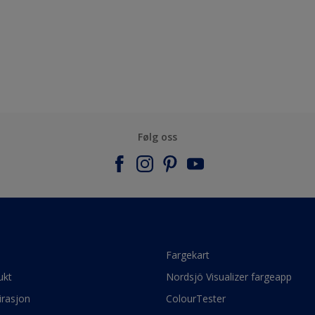
Følg oss
e
Fargekart
ukt
Nordsjö Visualizer fargeapp
irasjon
ColourTester