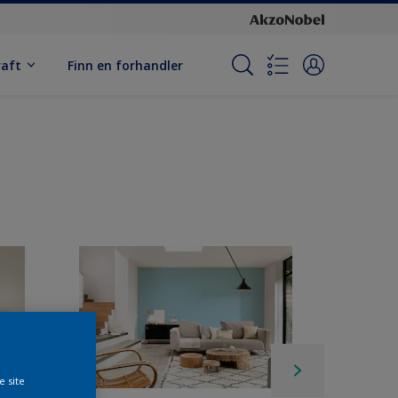
raft
Finn en forhandler
e site