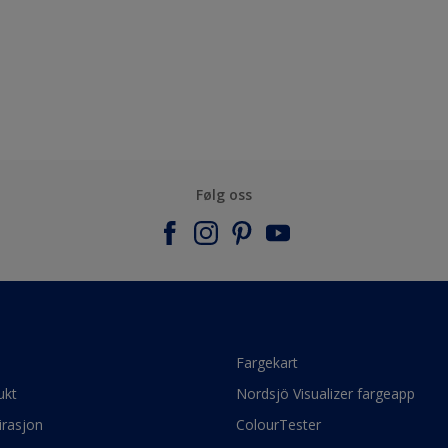
Følg oss
e
Fargekart
ukt
Nordsjö Visualizer fargeapp
irasjon
ColourTester