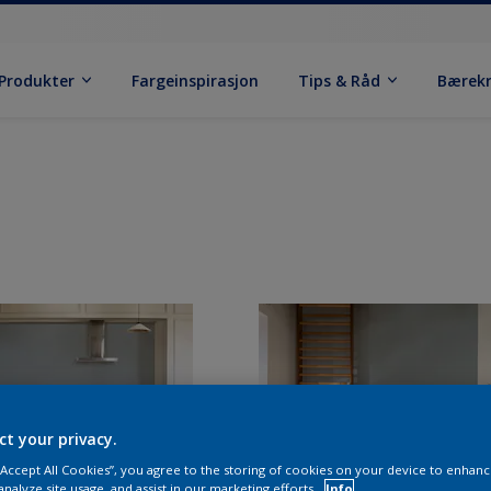
Produkter
Fargeinspirasjon
Tips & Råd
Bærek
ct your privacy.
 “Accept All Cookies”, you agree to the storing of cookies on your device to enhanc
analyze site usage, and assist in our marketing efforts.
Info