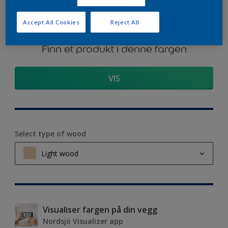
Accept All Cookies
Reject All
Finn et produkt i denne fargen
VIS
Select type of wood
Light wood
Light wood
Medium wood
Visualiser fargen på din vegg
Nordsjö Visualizer app
Dark wood