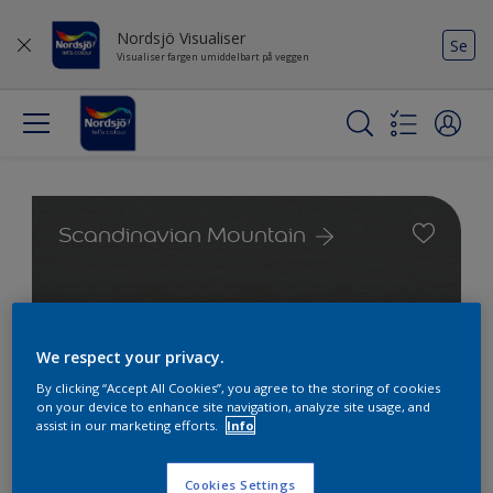
Nordsjö Visualiser
Se
Visualiser fargen umiddelbart på veggen
Scandinavian Mountain
2 Strøk
We respect your privacy.
By clicking “Accept All Cookies”, you agree to the storing of cookies
0 Strøk
on your device to enhance site navigation, analyze site usage, and
assist in our marketing efforts.
Info
Cookies Settings