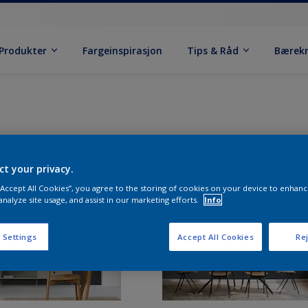
Produkter
Fargeinspirasjon
Tips & Råd
Bærek
ct your privacy.
 “Accept All Cookies”, you agree to the storing of cookies on your device to enhanc
analyze site usage, and assist in our marketing efforts.
Info
 Settings
Accept All Cookies
Rej