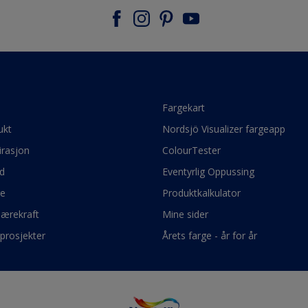
e
Fargekart
ukt
Nordsjö Visualizer fargeapp
irasjon
ColourTester
d
Eventyrlig Oppussing
ge
Produktkalkulator
bærekraft
Mine sider
prosjekter
Årets farge - år for år