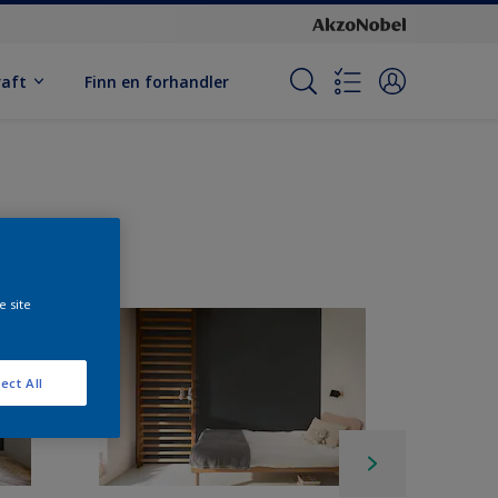
raft
Finn en forhandler
e site
ect All