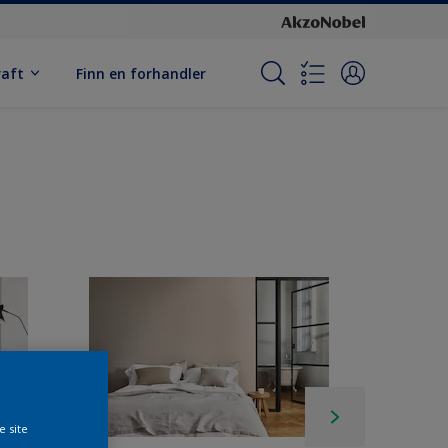
raft
Finn en forhandler
e site