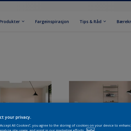
Produkter
Fargeinspirasjon
Tips & Råd
Bærek
ct your privacy.
 “Accept All Cookies”, you agree to the storing of cookies on your device to enhanc
analyze site usage, and assist in our marketing efforts.
Info