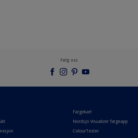
Følg oss
e
Fargekart
ukt
Nordsjö Visualizer fargeapp
irasjon
ColourTester