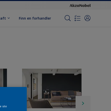
raft
Finn en forhandler
e site