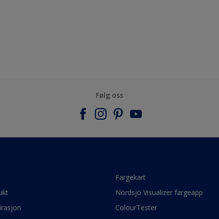
Følg oss
e
Fargekart
ukt
Nordsjö Visualizer fargeapp
irasjon
ColourTester