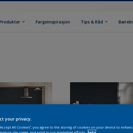
Produkter
Fargeinspirasjon
Tips & Råd
Bærek
ct your privacy.
 “Accept All Cookies”, you agree to the storing of cookies on your device to enhanc
analyze site usage, and assist in our marketing efforts.
Info