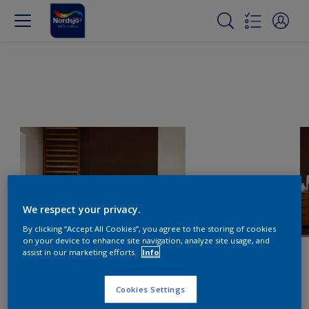
We respect your privacy.
By clicking “Accept All Cookies”, you agree to the storing of cookies
on your device to enhance site navigation, analyze site usage, and
assist in our marketing efforts.
Info
Cookies Settings