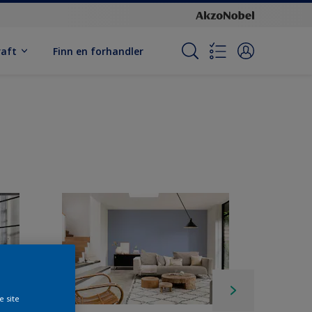
raft
Finn en forhandler
e site