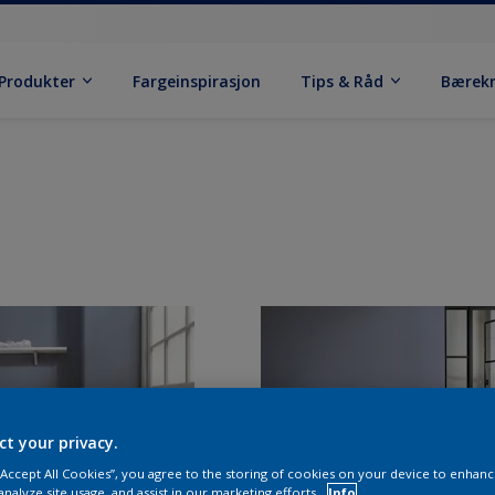
Produkter
Fargeinspirasjon
Tips & Råd
Bærek
ct your privacy.
 “Accept All Cookies”, you agree to the storing of cookies on your device to enhanc
analyze site usage, and assist in our marketing efforts.
Info