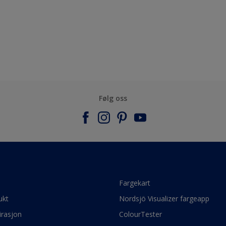
Følg oss
e
Fargekart
ukt
Nordsjö Visualizer fargeapp
irasjon
ColourTester