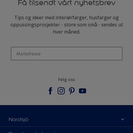
Få tilsendt vårt nyhetsbrev
Tips og ideer med interiørfarger, husfarger og
oppussingsprosjekter - store som små - sendes ut
hver måned.
enter-your-email
Følg oss
Nordsjö
Om Nordsjö