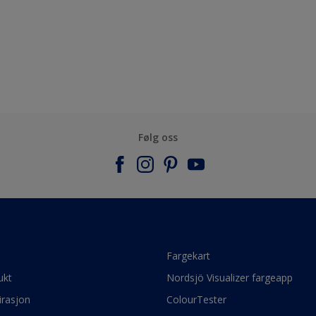
Følg oss
e
Fargekart
ukt
Nordsjö Visualizer fargeapp
irasjon
ColourTester