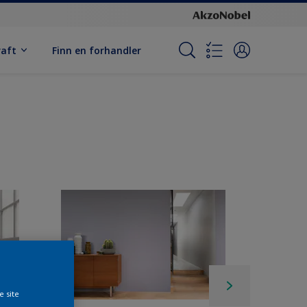
raft
Finn en forhandler
e site