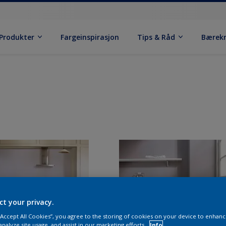
Produkter
Fargeinspirasjon
Tips & Råd
Bærek
ct your privacy.
 “Accept All Cookies”, you agree to the storing of cookies on your device to enhanc
analyze site usage, and assist in our marketing efforts.
Info