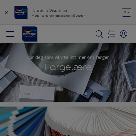
Nordsjö Visualiser
Se
Visualiser fargen umiddelbart på veggen
For deg som vil vite litt mer om farger
Fargelære