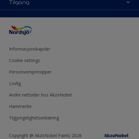
Tilgang
Fargeinspirasjon
Sidekart
Nordsjö Visualizer fargeapp
Tips & Råd
Fargenøyaktighet
Presse
ColourTester
Årets farge
Tilgjengelighet
Akzonobel
Eventyrlig Oppussing
Miljø og bærekraft
Forhandlere
Produktkalkulator
Utendørs prosjekter
Mine sider
Informasjonskapsler
Årets farge - år for år
Cookie settings
Personvernprinsipper
Lovlig
Andre nettsider hos AkzoNobel
Hammerite
Tilgjengelighetserklæring
Copyright @ AkzoNobel Paints 2026