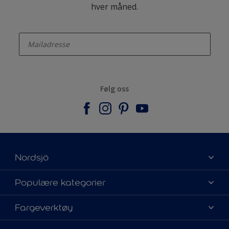
hver måned.
enter-your-email
Følg oss
Nordsjö
Om Nordsjö
Populære kategorier
Kontakt oss
Finn farge
Fargeverktøy
Finn en butikk
Velg produkt
Mine favoritter
Fargekart