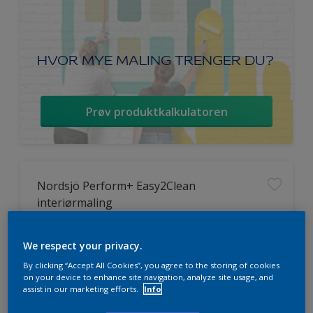
HVOR MYE MALING TRENGER DU?
Prøv produktkalkulatoren
Nordsjö Perform+ Easy2Clean
interiørmaling
Vaskbar
We respect your privacy.
Ekstremt god dekkevne
By clicking “Accept All Cookies”, you agree to the storing of cookies
Avtørkbar
on your device to enhance site navigation, analyze site usage, and
assist in our marketing efforts.
Info