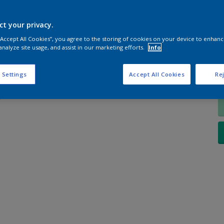
S
ct your privacy.
 “Accept All Cookies”, you agree to the storing of cookies on your device to enhanc
analyze site usage, and assist in our marketing efforts.
Info
A
 Settings
Accept All Cookies
Rej