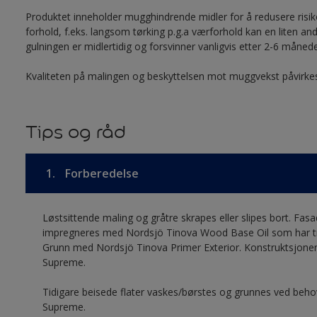
Produktet inneholder mugghindrende midler for å redusere risi
forhold, f.eks. langsom tørking p.g.a værforhold kan en liten an
gulningen er midlertidig og forsvinner vanligvis etter 2-6 månede
Kvaliteten på malingen og beskyttelsen mot muggvekst påvirkes
Tips og råd
1.
Forberedelse
Løstsittende maling og gråtre skrapes eller slipes bort. Fasa
impregneres med Nordsjö Tinova Wood Base Oil som har tre
Grunn med Nordsjö Tinova Primer Exterior. Konstruktsjon
Supreme.
Tidigare beisede flater vaskes/børstes og grunnes ved be
Supreme.