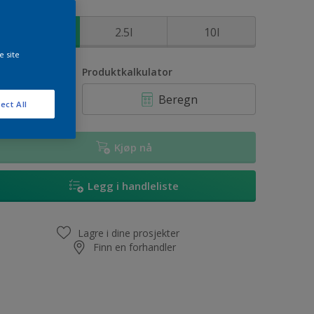
tørrelse
1l
2.5l
10l
e site
ntall
Produktkalkulator
Beregn
ect All
Kjøp nå
Legg i handleliste
Lagre i dine prosjekter
Finn en forhandler