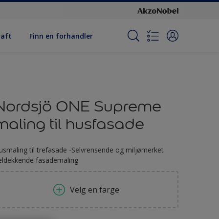
raft
Finn en forhandler
Nordsjö ONE Supreme
maling til husfasade
usmaling til trefasade -Selvrensende og miljømerket
eldekkende fasademaling
Velg en farge