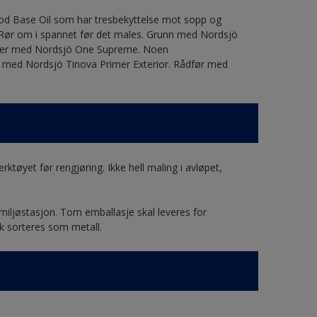
od Base Oil som har tresbekyttelse mot sopp og
 Rør om i spannet før det males. Grunn med Nordsjö
anger med Nordsjö One Supreme. Noen
t med Nordsjö Tinova Primer Exterior. Rådfør med
ktøyet før rengjøring. Ikke hell maling i avløpet,
 miljøstasjon. Tom emballasje skal leveres for
ak sorteres som metall.