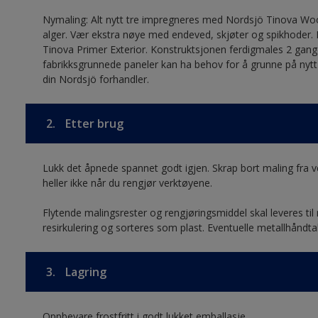
Nymaling: Alt nytt tre impregneres med Nordsjö Tinova Wo
alger. Vær ekstra nøye med endeved, skjøter og spikhoder.
Tinova Primer Exterior. Konstruktsjonen ferdigmales 2 g
fabrikksgrunnede paneler kan ha behov for å grunne på nyt
din Nordsjö forhandler.
2.
Etter brug
Lukk det åpnede spannet godt igjen. Skrap bort maling fra ver
heller ikke når du rengjør verktøyene.
Flytende malingsrester og rengjøringsmiddel skal leveres til
resirkulering og sorteres som plast. Eventuelle metallhåndt
3.
Lagring
Oppbevare frostfritt i godt lukket emballasje.