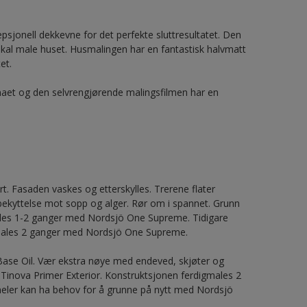
jonell dekkevne for det perfekte sluttresultatet. Den
skal male huset. Husmalingen har en fantastisk halvmatt
et.
imaet og den selvrengjørende malingsfilmen har en
t. Fasaden vaskes og etterskylles. Trerene flater
kyttelse mot sopp og alger. Rør om i spannet. Grunn
ales 1-2 ganger med Nordsjö One Supreme. Tidigare
gmales 2 ganger med Nordsjö One Supreme.
ase Oil. Vær ekstra nøye med endeved, skjøter og
Tinova Primer Exterior. Konstruktsjonen ferdigmales 2
ler kan ha behov for å grunne på nytt med Nordsjö