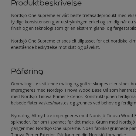
Produktbeskrivelse
Nordsjö One Supreme er vårt beste trefasadeprodukt med ekseps
fyldige konsistensen gjør utstrykningen enkel og smidig når du 
finish og en teknologi som gir en ekstrem glans- og fargestabilit
Nordsjö One Supreme er spesielt tillpasset for det nordiske kl
enestående beskyttelse mot skitt og påvekst.
Påføring
Ommaling: Løstsittende maling og gråtre skrapes eller slipes bor
impregneres med Nordsjö Tinova Wood Base Oil som har tresbe
med Nordsjö Tinova Primer Exterior. Konstruktsjonen ferdigm
beisede flater vaskes/børstes og grunnes ved behov og ferdi
Nymaling: Alt nytt tre impregneres med Nordsjö Tinova Wood B
spikhoder. Rør om i spannet før det males. Grunn med Nordsjö 
ganger med Nordsjö One Supreme. Noen fabrikksgrunnede pane
Tinova Primer Exterior. Rådfør med din Nordsjö forhandler.