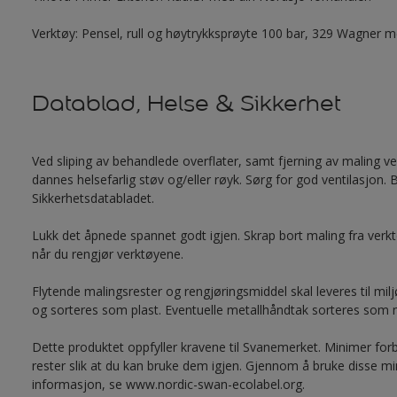
Verktøy: Pensel, rull og høytrykksprøyte 100 bar, 329 Wagner 
Datablad, Helse & Sikkerhet
Ved sliping av behandlede overflater, samt fjerning av maling v
dannes helsefarlig støv og/eller røyk. Sørg for god ventilasjon.
Sikkerhetsdatabladet.
Lukk det åpnede spannet godt igjen. Skrap bort maling fra verktøy
når du rengjør verktøyene.
Flytende malingsrester og rengjøringsmiddel skal leveres til mil
og sorteres som plast. Eventuelle metallhåndtak sorteres som m
Dette produktet oppfyller kravene til Svanemerket. Minimer forb
rester slik at du kan bruke dem igjen. Gjennom å bruke disse mi
informasjon, se www.nordic-swan-ecolabel.org.