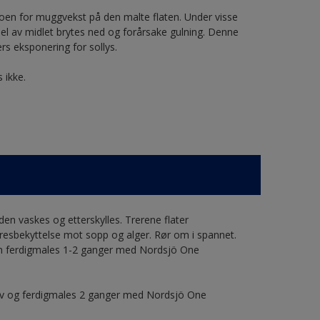
koen for muggvekst på den malte flaten. Under visse
del av midlet brytes ned og forårsake gulning. Denne
rs eksponering for sollys.
 ikke.
den vaskes og etterskylles. Trerene flater
sbekyttelse mot sopp og alger. Rør om i spannet.
en ferdigmales 1-2 ganger med Nordsjö One
hov og ferdigmales 2 ganger med Nordsjö One