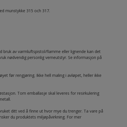
med munstykke 315 och 317.
ed bruk av varmluftspistol/flamme eller lignende kan det
 Bruk nødvendig personlig verneutstyr. Se informasjon på
et før rengjøring. Ikke hell maling i avløpet, heller ikke
jøstasjon. Tom emballasje skal leveres for resirkulering
etall.
ruket ditt ved å finne ut hvor mye du trenger. Ta vare på
nsker du produktets miljøpåvirkning. For mer