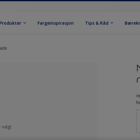
Produkter
Fargeinspirasjon
Tips & Råd
Bærek
sade
H
h
 valgt