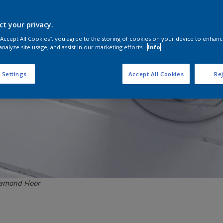
ct your privacy.
 “Accept All Cookies”, you agree to the storing of cookies on your device to enhanc
analyze site usage, and assist in our marketing efforts.
Info
 Settings
Accept All Cookies
Rej
iamond Floor