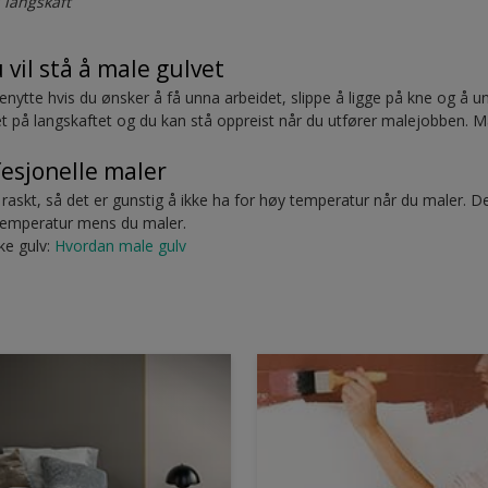
 langskaft
 vil stå å male gulvet
 benytte hvis du ønsker å få unna arbeidet, slippe å ligge på kne og å
tet på langskaftet og du kan stå oppreist når du utfører malejobben. 
fesjonelle maler
raskt, så det er gunstig å ikke ha for høy temperatur når du maler. 
mtemperatur mens du maler.
ke gulv:
Hvordan male gulv