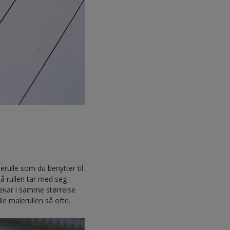
rulle som du benytter til
på rullen tar med seg
llekar i samme størrelse
e malerullen så ofte.