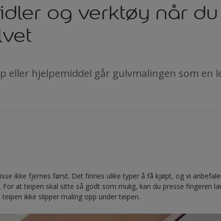
dler og verktøy når du
lvet
p eller hjelpemiddel går gulvmalingen som en l
isse ikke fjernes først. Det finnes ulike typer å få kjøpt, og vi anbefa
t. For at teipen skal sitte så godt som mulig, kan du presse fingeren 
 teipen ikke slipper maling opp under teipen.