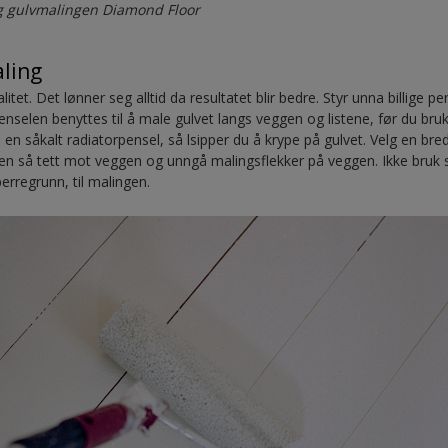
g gulvmalingen Diamond Floor
aling
itet. Det lønner seg alltid da resultatet blir bedre. Styr unna billige p
 Penselen benyttes til å male gulvet langs veggen og listene, før du bru
en såkalt radiatorpensel, så lsipper du å krype på gulvet. Velg en bre
n så tett mot veggen og unngå malingsflekker på veggen. Ikke bruk 
perregrunn, til malingen.