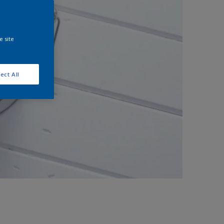
e site
ect All