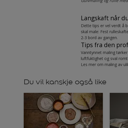
Gulvmaling og rulle med
Langskaft når du
Dette tips er vel verdt å
skal male: Fest rulleskaf
2-3 bord av gangen.
Tips fra den pro
Vanntynnet maling tørker 
luftfuktighet og sval ro
Les mer om maling av uli
Du vil kanskje også like