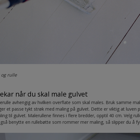
og rulle
lekar når du skal male gulvet
lerulle avhengig av hvilken overflate som skal males. Bruk samme male
er et passe tykt strøk med maling på gulvet. Dette er viktig at luven 
 til gulvet. Malerullene finnes i flere bredder, opptil 40 cm. Velg ru
så benytte en rullebøtte som rommer mer maling, så slipper du å fyll