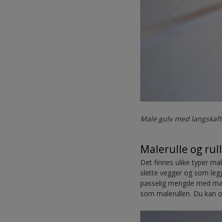
Male gulv med langskaft 
Malerulle og rul
Det finnes ulike typer ma
slette vegger og som legg
passelig mengde med maling
som malerullen. Du kan og