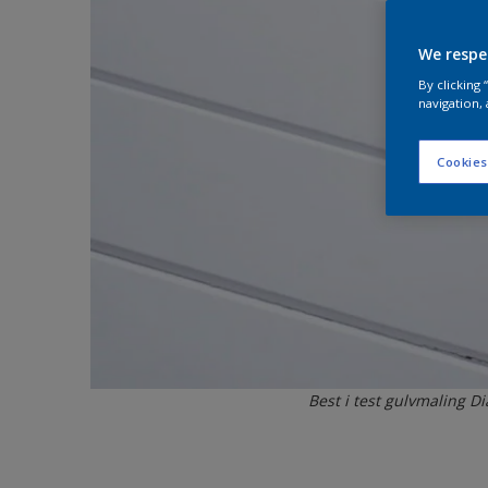
We respe
By clicking
navigation, 
Cookies
Best i test gulvmaling D