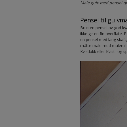
Male gulv med pensel o
Pensel til gulvm
Bruk en pensel av god kval
ikke gir en fin overflate.
en pensel med lang skaft, 
måtte male med malerulle
Kvistlakk eller Kvist- og s