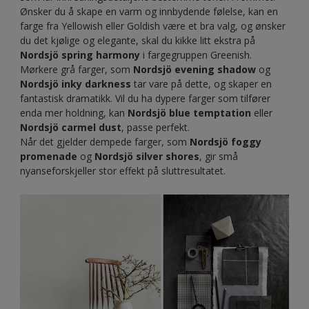
Ønsker du å skape en varm og innbydende følelse, kan en
farge fra Yellowish eller Goldish være et bra valg, og ønsker
du det kjølige og elegante, skal du kikke litt ekstra på
Nordsjö spring harmony
i fargegruppen Greenish.
Mørkere grå farger, som
Nordsjö evening shadow
og
Nordsjö inky darkness
tar vare på dette, og skaper en
fantastisk dramatikk. Vil du ha dypere farger som tilfører
enda mer holdning, kan
Nordsjö blue temptation
eller
Nordsjö carmel dust
, passe perfekt.
Når det gjelder dempede farger, som
Nordsjö foggy
promenade
og
Nordsjö silver shores
, gir små
nyanseforskjeller stor effekt på sluttresultatet.