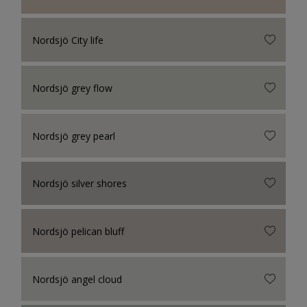
Nordsjö City life
Nordsjö grey flow
Nordsjö grey pearl
Nordsjö silver shores
Nordsjö pelican bluff
Nordsjö angel cloud