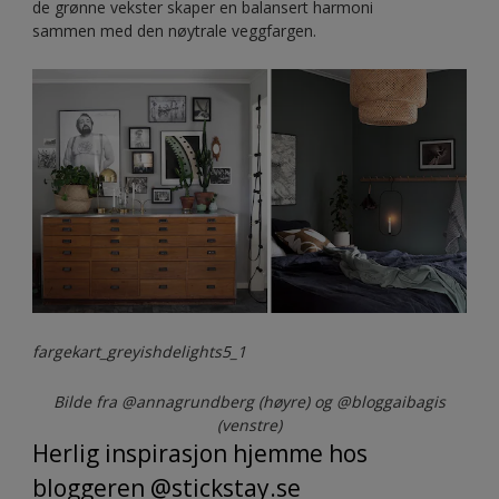
de grønne vekster skaper en balansert harmoni
sammen med den nøytrale veggfargen.
fargekart_greyishdelights5_1
Bilde fra @annagrundberg (høyre) og @bloggaibagis
(venstre)
Herlig inspirasjon hjemme hos
bloggeren @stickstay.se