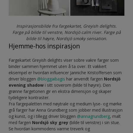
Inspirasjonsbilde fra fargekartet, Greyish delights.
Farge på bilde til venstre, Nordsjö calm river. Farge på
bilde til høyre, Nordsjö smoky sensation.
Hjemme-hos inspirasjon
Fargekartet Greyish delights viser sobre vakre farger som
binder sammen hjemmet uten å ta over. Et vakkert
eksempel er hvordan influencer Janniche Kristoffersen som
driver bloggen
@bloggaibagis
har anvendt fargen
Nordsjö
evening shadow
i sitt soverom (bilde til høyre). Den
grønne fargetonen gir en ekstra dimensjon og skaper
tydeligere kontraster.
Fra fargepaletten med nøytrale og medium lyse- og mørke
grå farger har Anna Grundberg som jobber med illustrasjon
og kunst, og i tillegg driver bloggen
@annagrundberg
, malt
med fargen
Nordsjö sky grey
(bilde til venstre) i sin stue.
Se hvordan kommodens varme treverk og