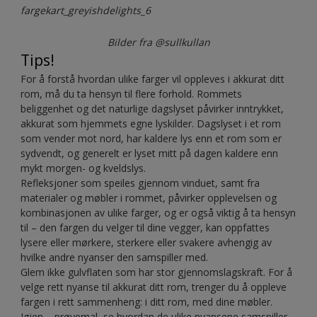
fargekart_greyishdelights_6
Bilder fra @sullkullan
Tips!
For å forstå hvordan ulike farger vil oppleves i akkurat ditt
rom, må du ta hensyn til flere forhold. Rommets
beliggenhet og det naturlige dagslyset påvirker inntrykket,
akkurat som hjemmets egne lyskilder. Dagslyset i et rom
som vender mot nord, har kaldere lys enn et rom som er
sydvendt, og generelt er lyset mitt på dagen kaldere enn
mykt morgen- og kveldslys.
Refleksjoner som speiles gjennom vinduet, samt fra
materialer og møbler i rommet, påvirker opplevelsen og
kombinasjonen av ulike farger, og er også viktig å ta hensyn
til – den fargen du velger til dine vegger, kan oppfattes
lysere eller mørkere, sterkere eller svakere avhengig av
hvilke andre nyanser den samspiller med.
Glem ikke gulvflaten som har stor gjennomslagskraft. For å
velge rett nyanse til akkurat ditt rom, trenger du å oppleve
fargen i rett sammenheng: i ditt rom, med dine møbler.
Igjen – prøvemal, se hvordan de ulike nyansene samspiller