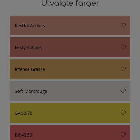
Utvalgte farger
Restful Antibes
Misty Antibes
Intense Grasse
Soft Montrouge
G4.50.75
B6.40.50