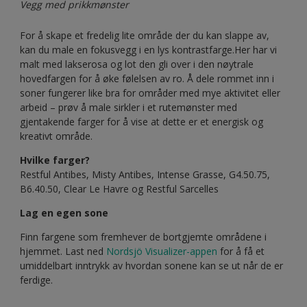
Vegg med prikkmønster
For å skape et fredelig lite område der du kan slappe av,
kan du male en fokusvegg i en lys kontrastfarge.Her har vi
malt med lakserosa og lot den gli over i den nøytrale
hovedfargen for å øke følelsen av ro. Å dele rommet inn i
soner fungerer like bra for områder med mye aktivitet eller
arbeid – prøv å male sirkler i et rutemønster med
gjentakende farger for å vise at dette er et energisk og
kreativt område.
Hvilke farger?
Restful Antibes, Misty Antibes, Intense Grasse, G4.50.75,
B6.40.50, Clear Le Havre og Restful Sarcelles
Lag en egen sone
Finn fargene som fremhever de bortgjemte områdene i
hjemmet. Last ned
Nordsjö Visualizer-appen
for å få et
umiddelbart inntrykk av hvordan sonene kan se ut når de er
ferdige.