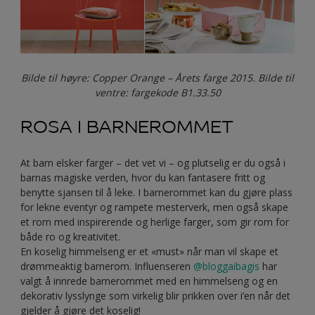
Bilde til høyre: Copper Orange – Årets farge 2015. Bilde til
ventre: fargekode B1.33.50
ROSA I BARNEROMMET
At barn elsker farger – det vet vi – og plutselig er du også i
barnas magiske verden, hvor du kan fantasere fritt og
benytte sjansen til å leke. I barnerommet kan du gjøre plass
for lekne eventyr og rampete mesterverk, men også skape
et rom med inspirerende og herlige farger, som gir rom for
både ro og kreativitet.
En koselig himmelseng er et «must» når man vil skape et
drømmeaktig barnerom. Influenseren
@bloggaibagis
har
valgt å innrede barnerommet med en himmelseng og en
dekorativ lysslynge som virkelig blir prikken over i’en når det
gjelder å gjøre det koselig!