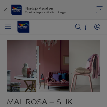
Nordsjö Visualiser
Se
Visualiser fargen umiddelbart på veggen
MAL ROSA – SLIK