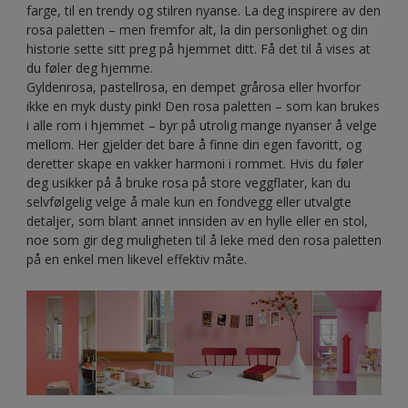
farge, til en trendy og stilren nyanse. La deg inspirere av den
rosa paletten – men fremfor alt, la din personlighet og din
historie sette sitt preg på hjemmet ditt. Få det til å vises at
du føler deg hjemme.
Gyldenrosa, pastellrosa, en dempet grårosa eller hvorfor
ikke en myk dusty pink! Den rosa paletten – som kan brukes
i alle rom i hjemmet – byr på utrolig mange nyanser å velge
mellom. Her gjelder det bare å finne din egen favoritt, og
deretter skape en vakker harmoni i rommet. Hvis du føler
deg usikker på å bruke rosa på store veggflater, kan du
selvfølgelig velge å male kun en fondvegg eller utvalgte
detaljer, som blant annet innsiden av en hylle eller en stol,
noe som gir deg muligheten til å leke med den rosa paletten
på en enkel men likevel effektiv måte.