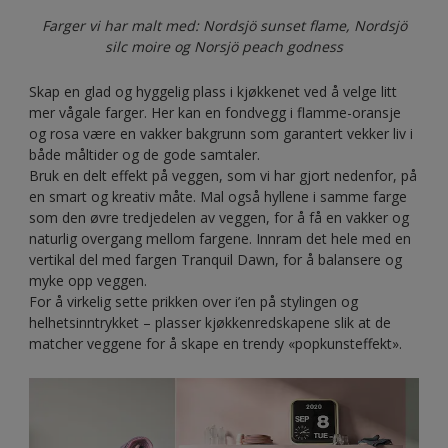
Farger vi har malt med: Nordsjö sunset flame, Nordsjö
silc moire og Norsjö peach godness
Skap en glad og hyggelig plass i kjøkkenet ved å velge litt
mer vågale farger. Her kan en fondvegg i flamme-oransje
og rosa være en vakker bakgrunn som garantert vekker liv i
både måltider og de gode samtaler.
Bruk en delt effekt på veggen, som vi har gjort nedenfor, på
en smart og kreativ måte. Mal også hyllene i samme farge
som den øvre tredjedelen av veggen, for å få en vakker og
naturlig overgang mellom fargene. Innram det hele med en
vertikal del med fargen Tranquil Dawn, for å balansere og
myke opp veggen.
For å virkelig sette prikken over i’en på stylingen og
helhetsinntrykket – plasser kjøkkenredskapene slik at de
matcher veggene for å skape en trendy «popkunsteffekt».