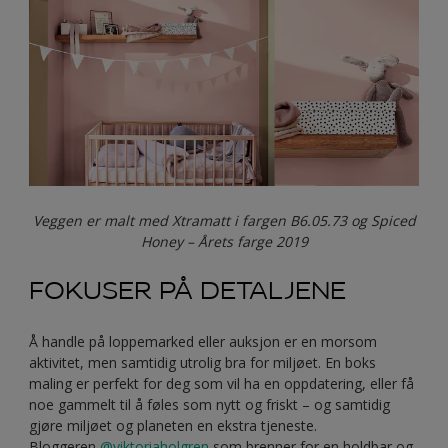
Veggen er malt med Xtramatt i fargen B6.05.73 og Spiced
Honey – Årets farge 2019
FOKUSER PÅ DETALJENE
Å handle på loppemarked eller auksjon er en morsom
aktivitet, men samtidig utrolig bra for miljøet. En boks
maling er perfekt for deg som vil ha en oppdatering, eller få
noe gammelt til å føles som nytt og friskt – og samtidig
gjøre miljøet og planeten en ekstra tjeneste.
Bloggeren
@viktoriaholgren
som brenner for en holdbar og