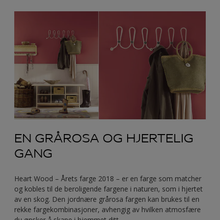
EN GRÅROSA OG HJERTELIG
GANG
Heart Wood – Årets farge 2018 – er en farge som matcher
og kobles til de beroligende fargene i naturen, som i hjertet
av en skog. Den jordnære grårosa fargen kan brukes til en
rekke fargekombinasjoner, avhengig av hvilken atmosfære
du ønsker å skape i hjemmet ditt.