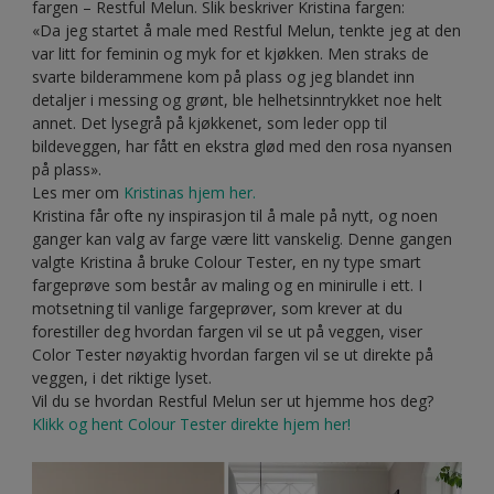
fargen – Restful Melun. Slik beskriver Kristina fargen:
«Da jeg startet å male med Restful Melun, tenkte jeg at den
var litt for feminin og myk for et kjøkken. Men straks de
svarte bilderammene kom på plass og jeg blandet inn
detaljer i messing og grønt, ble helhetsinntrykket noe helt
annet. Det lysegrå på kjøkkenet, som leder opp til
bildeveggen, har fått en ekstra glød med den rosa nyansen
på plass».
Les mer om
Kristinas hjem her.
Kristina får ofte ny inspirasjon til å male på nytt, og noen
ganger kan valg av farge være litt vanskelig. Denne gangen
valgte Kristina å bruke Colour Tester, en ny type smart
fargeprøve som består av maling og en minirulle i ett. I
motsetning til vanlige fargeprøver, som krever at du
forestiller deg hvordan fargen vil se ut på veggen, viser
Color Tester nøyaktig hvordan fargen vil se ut direkte på
veggen, i det riktige lyset.
Vil du se hvordan Restful Melun ser ut hjemme hos deg?
Klikk og hent Colour Tester direkte hjem her!