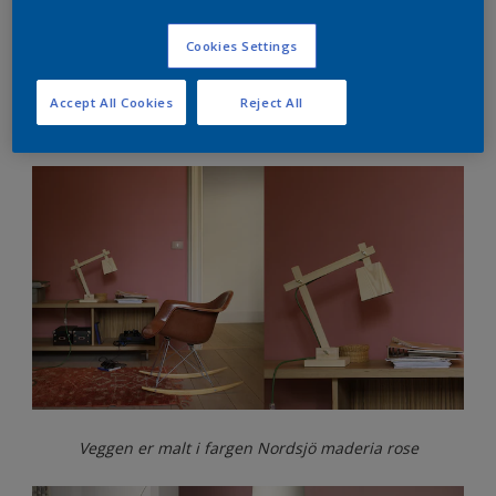
inspirerende miljø, en følelse av ro, og et rom der vi kan
samle ny energi.
Cookies Settings
Det sies at den rosa paletten kan gi fred og ro, og
selvfølgelig er det en utmerket farge til stuen. Hvis du vil
balansere de rosa veggene litt, kan du med fordel velge litt
Accept All Cookies
Reject All
strammere og stilrene møbler og detaljer.
Veggen er malt i fargen Nordsjö maderia rose