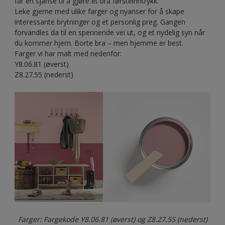
får en sjanse til å gjøre et bra førsteinntrykk.
Leke gjerne med ulike farger og nyanser for å skape
interessante brytninger og et personlig preg. Gangen
forvandles da til en spennende vei ut, og et nydelig syn når
du kommer hjem. Borte bra – men hjemme er best.
Farger vi har malt med nedenfor:
Y8.06.81 (øverst)
Z8.27.55 (nederst)
Farger: Fargekode Y8.06.81 (øverst) og Z8.27.55 (nederst)