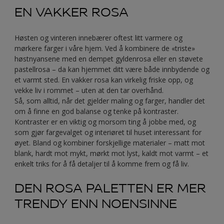
EN VAKKER ROSA
Høsten og vinteren innebærer oftest litt varmere og
mørkere farger i våre hjem. Ved å kombinere de «triste»
høstnyansene med en dempet gyldenrosa eller en støvete
pastellrosa – da kan hjemmet ditt være både innbydende og
et varmt sted. En vakker rosa kan virkelig friske opp, og
vekke liv i rommet – uten at den tar overhånd.
Så, som alltid, når det gjelder maling og farger, handler det
om å finne en god balanse og tenke på kontraster.
Kontraster er en viktig og morsom ting å jobbe med, og
som gjør fargevalget og interiøret til huset interessant for
øyet. Bland og kombiner forskjellige materialer – matt mot
blank, hardt mot mykt, mørkt mot lyst, kaldt mot varmt – et
enkelt triks for å få detaljer til å komme frem og få liv.
DEN ROSA PALETTEN ER MER
TRENDY ENN NOENSINNE