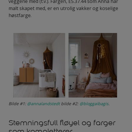
veggene med (t.v.). Fargen, E5.37.44 som Anna har
malt skapet med, er en utrolig vakker og koselige
høstfarge.
Bilde #1:
@annalandstedt
bilde #2:
@bloggaibagis
.
Stemningsfull fløyel og farger
som kompletterer