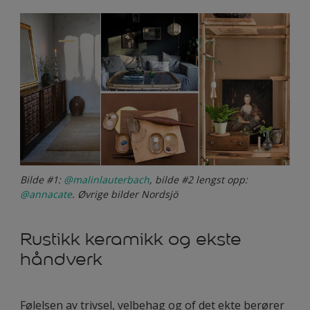
Bilde #1:
@malinlauterbach
, bilde #2 lengst opp:
@annacate
. Øvrige bilder Nordsjö
Rustikk keramikk og ekste
håndverk
Følelsen av trivsel, velbehag og of det ekte berører