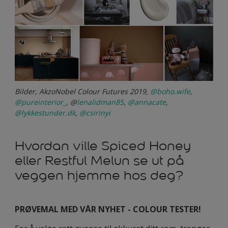
Bilder, AkzoNobel Colour Futures 2019,
@boho.wife
,
@pureinterior_
, @
lenalidman85
,
@annacate
,
@lykkestunder.dk
,
@csirinyi
Hvordan ville Spiced Honey
eller Restful Melun se ut på
veggen hjemme hos deg?
PRØVEMAL MED VÅR NYHET - COLOUR TESTER!