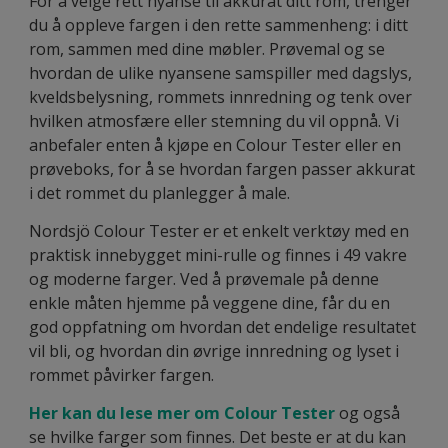
For å velge rett nyanse til akkurat ditt rom, trenger
du å oppleve fargen i den rette sammenheng: i ditt
rom, sammen med dine møbler. Prøvemal og se
hvordan de ulike nyansene samspiller med dagslys,
kveldsbelysning, rommets innredning og tenk over
hvilken atmosfære eller stemning du vil oppnå. Vi
anbefaler enten å kjøpe en Colour Tester eller en
prøveboks, for å se hvordan fargen passer akkurat
i det rommet du planlegger å male.
Nordsjö Colour Tester er et enkelt verktøy med en
praktisk innebygget mini-rulle og finnes i 49 vakre
og moderne farger. Ved å prøvemale på denne
enkle måten hjemme på veggene dine, får du en
god oppfatning om hvordan det endelige resultatet
vil bli, og hvordan din øvrige innredning og lyset i
rommet påvirker fargen.
Her kan du lese mer om Colour Tester
og også
se hvilke farger som finnes. Det beste er at du kan