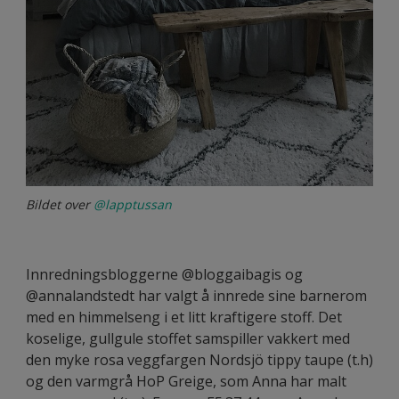
Bildet over
@lapptussan
Innredningsbloggerne @bloggaibagis og
@annalandstedt har valgt å innrede sine barnerom
med en himmelseng i et litt kraftigere stoff. Det
koselige, gullgule stoffet samspiller vakkert med
den myke rosa veggfargen Nordsjö tippy taupe (t.h)
og den varmgrå HoP Greige, som Anna har malt