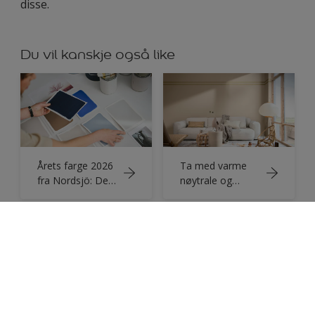
disse.
Du vil kanskje også like
Årets farge 2026
Ta med varme
fra Nordsjö: De
nøytrale og
indigoblå fargene
naturnære
fargenyanser inn
i hjemmet ditt
Male vegg - slik
Colour Play -