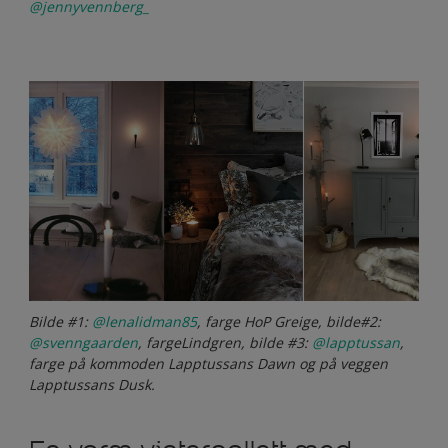
@jennyvennberg_
Bilde #1:
@lenalidman85
, farge HoP Greige, bilde#2:
@svenngaarden
, fargeLindgren, bilde #3:
@lapptussan
,
farge på kommoden Lapptussans Dawn og på veggen
Lapptussans Dusk.