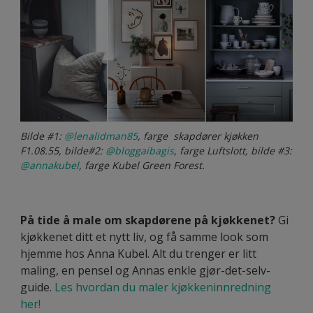
Bilde #1:
@lenalidman85
, farge skapdører kjøkken
F1.08.55, bilde#2:
@bloggaibagis
, farge Luftslott, bilde #3:
@annakubel
, farge Kubel Green Forest.
På tide å male om skapdørene på kjøkkenet?
Gi
kjøkkenet ditt et nytt liv, og få samme look som
hjemme hos Anna Kubel. Alt du trenger er litt
maling, en pensel og Annas enkle gjør-det-selv-
guide.
Les hvordan du maler kjøkkeninnredning
her!