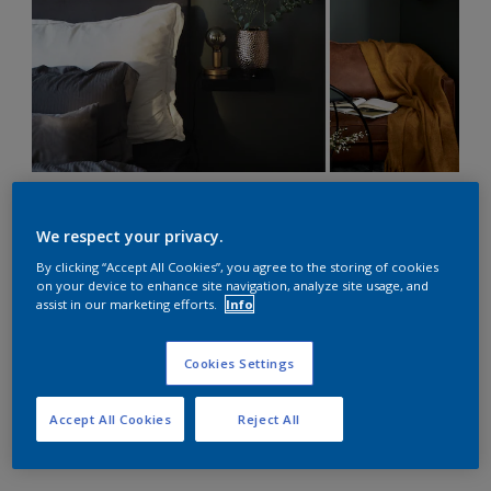
Bilde 1:
@by.charlottes
farge Intense le havre, Bilde #2:
@thesofastore
, farge S 8500-N
We respect your privacy.
By clicking “Accept All Cookies”, you agree to the storing of cookies
Nye farger og naturnære
on your device to enhance site navigation, analyze site usage, and
assist in our marketing efforts.
Info
materialer og tekstiler
Cookies Settings
Naturmaterialer som rotting, leire, tre og mykt
skinn dominerer sterkt i høst og vinter. I
kombinasjon med den varme, rustne høstpaletten
Accept All Cookies
Reject All
skaper det en vakker harmoni i ditt hjem.