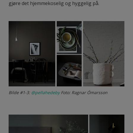
gjøre det hjemmekoselig og hyggelig på.
Bilde #1-3:
@pellahedeby
Foto: Ragnar Ómarsson