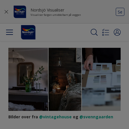
Nordsjö Visualiser
Se
Visualiser fargen umiddelbart på veggen
BIlder over fra
@vintagehouse
og
@svenngaarden