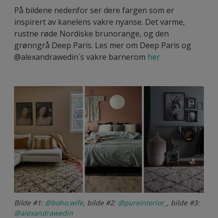
På bildene nedenfor ser dere fargen som er
inspirert av kanelens vakre nyanse. Det varme,
rustne røde Nordiske brunorange, og den
grønngrå Deep Paris. Les mer om Deep Paris og
@alexandrawedin´s vakre barnerom
her
Bilde #1:
@boho.wife
, bilde #2:
@pureinterior_
, bilde #3:
@alexandrawedin