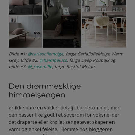
Bilde #1:
@carlasofiemolge
, farge CarlaSofieMolge Warm
Grey. Bilde #2:
@haimbeiuss
, farge Deep Roubaix og
bilde #3:
@_rosemille
, farge Restful Melun.
Den drømmesktige
himmelsengen
er ikke bare en vakker detalj i barnerommet, men
den passer like godt i et soverom for voksne, der
det draperte eller krøllet sengetøyet skaper en
varm og enkel følelse. Hjemme hos bloggeren