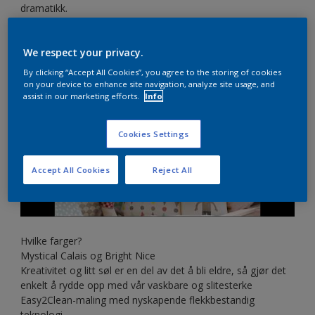
dramatikk.
Instruksjonsvideoen vår viser hvor enkelt det er å male en
perfekte geometriske figurer.
We respect your privacy.
By clicking “Accept All Cookies”, you agree to the storing of cookies
on your device to enhance site navigation, analyze site usage, and
assist in our marketing efforts.
Info
Cookies Settings
Accept All Cookies
Reject All
Hvilke farger?
Mystical Calais og Bright Nice
Kreativitet og litt søl er en del av det å bli eldre, så gjør det
enkelt å rydde opp med vår vaskbare og slitesterke
Easy2Clean-maling med nyskapende flekkbestandig
teknologi.