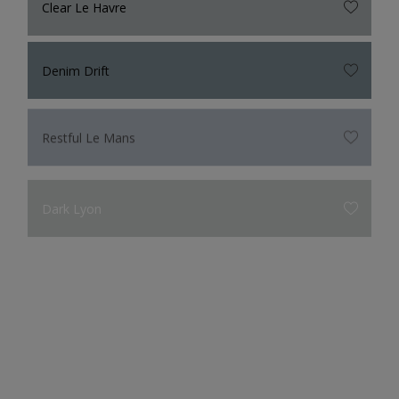
Clear Le Havre
Denim Drift
Restful Le Mans
Dark Lyon
Dark Toulouse
Restful Paris