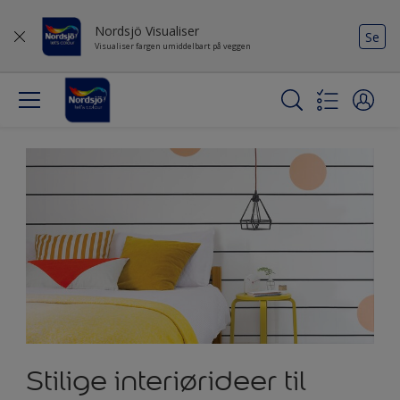
Nordsjö Visualiser
Se
Visualiser fargen umiddelbart på veggen
Stilige interiørideer til