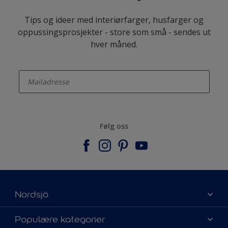
Tips og ideer med interiørfarger, husfarger og
oppussingsprosjekter - store som små - sendes ut
hver måned.
enter-your-email
Følg oss
Nordsjö
Om Nordsjö
Populære kategorier