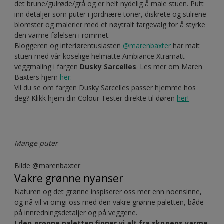
Årets farge et hjem for kreativitet stue
Varmt & jordnært
Under 2019 kommer vi til å fortsette å se en voksende
trend med de litt mer jordnære og dempede nyansene.
Fargen
Deep Le Havre
er en vakker og varm farge som
skaper en ekstra dybde og karakter når den males med vår