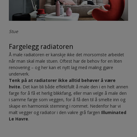
den smakfulle rosa
Nordsjö raspberry shake
og den
grafittgrå
Nordsjö darkened storm
.
Stue
Fargelegg radiatoren
Å male radiatoren er kanskje ikke det morsomste arbeidet
når man skal male stuen. Oftest har de behov for en liten
renovering – og her kan et nytt lag med maling gjøre