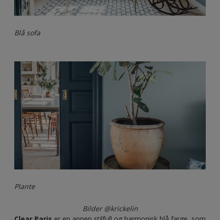
Blå sofa
Plante
Bilder @krickelin
Clear Paris
er en annen stilfull og harmonisk blå farge, som