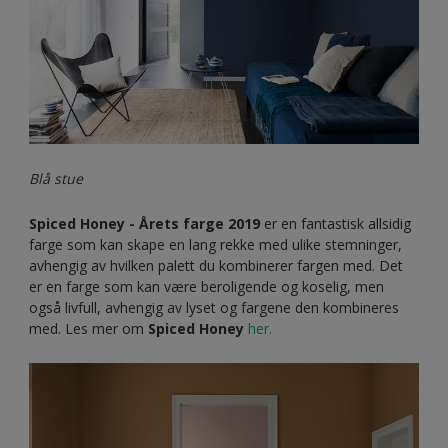
Det kan føles litt nervøst når man åpner en boks
maling og møtes av en svært mørk farge.
Frykten for at det skal bli altfor mørkt og kjedelig er jo
tilstede, men du har så mye å vinne om du bare våger. Alt
handler om å finne en balanse mellom de mørke veggene
og møblene – og innredningsdetaljene. Det gjelder kun å
finne en fin balanse mellom det mørke og det lyse.
En dyp, mørk veggfarge kan få stuen til å føles varm og
innbydende. Våg litt mer – våg å male!
Nedenfor er rommet malt i de mørke fargene
M9.18.13
og
S0.16.22
.