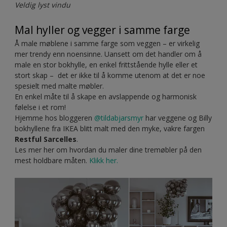
underverk.
Tenk på at radiatorer ikke alltid behøver å være
hvite.
Det kan bli både effektfullt å male den i en helt annen
farge for å få et herlig blikkfang, eller man velge å male den
i samme farge som veggen, for å få den til å smelte inn og
skape en harmonisk stemning i rommet. Nedenfor har vi
malt vegger og radiator i den vakre grå fargen
Illuminated
Le Havre
.