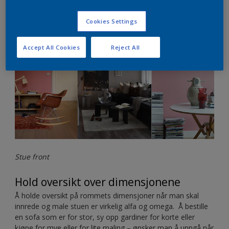
tidligere, og jobb med ulike farger og tidsepoker.
Cookies Settings
Accept All Cookies
Reject All
Stue front
Hold oversikt over dimensjonene
Å holde oversikt på rommets dimensjoner når man skal
innrede og male stuen er virkelig alfa og omega. Å bestille
en sofa som er for stor, sy opp gardiner for korte eller
kjøpe for mye eller for lite maling – ønsker man å unngå når