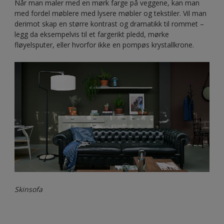
Blå stue
Spiced Honey - Årets farge 2019
er en fantastisk allsidig
farge som kan skape en lang rekke med ulike stemninger,
avhengig av hvilken palett du kombinerer fargen med. Det
er en farge som kan være beroligende og koselig, men
også livfull, avhengig av lyset og fargene den kombineres
med. Les mer om
Spiced Honey
her.