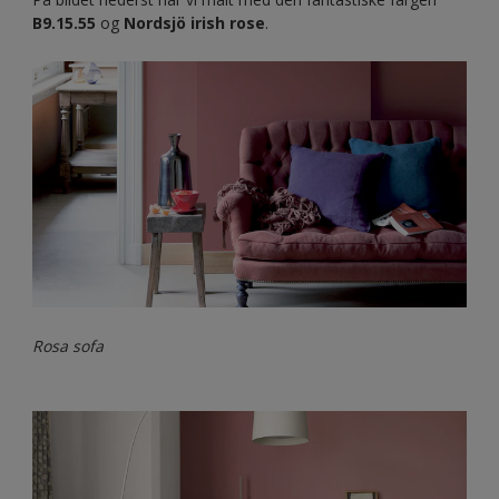
få nok av de nydelige rosa nyansene!
Det sies at den rosa paletten tilfører ro, derfor er det
selvfølgelig at det er en utmerket farge til stuen.
Vil du balansere de rosa veggene en anelse
kan du
med fordel velge litt strammere og stilrene møbler- og
innredningsdetaljer. Her er materialer som tre og lær
perfekte materialer å bruke!
Les mer om hvordan du kan bruke den rosa paletten i
hjemmet ditt
her.
På bildet nederst har vi malt med den fantastiske fargen
B9.15.55
og
Nordsjö irish rose
.