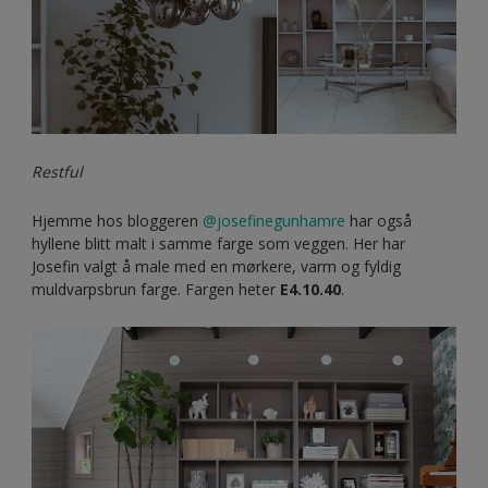
Veldig lyst vindu
Mal hyller og vegger i samme farge
Å male møblene i samme farge som veggen – er virkelig
mer trendy enn noensinne. Uansett om det handler om å
male en stor bokhylle, en enkel frittstående hylle eller et
stort skap – det er ikke til å komme utenom at det er noe
spesielt med malte møbler.
En enkel måte til å skape en avslappende og harmonisk
følelse i et rom!
Hjemme hos bloggeren
@tildabjarsmyr
har veggene og Billy
bokhyllene fra IKEA blitt malt med den myke, vakre fargen
Restful Sarcelles
.
Les mer her om hvordan du maler dine tremøbler på den
mest holdbare måten.
Klikk her.