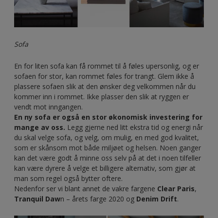
Sofa
En for liten sofa kan få rommet til å føles upersonlig, og er
sofaen for stor, kan rommet føles for trangt. Glem ikke å
plassere sofaen slik at den ønsker deg velkommen når du
kommer inn i rommet. Ikke plasser den slik at ryggen er
vendt mot inngangen.
En ny sofa er også en stor økonomisk investering for
mange av oss.
Legg gjerne ned litt ekstra tid og energi når
du skal velge sofa, og velg, om mulig, en med god kvalitet,
som er skånsom mot både miljøet og helsen. Noen ganger
kan det være godt å minne oss selv på at det i noen tilfeller
kan være dyrere å velge et billigere alternativ, som gjør at
man som regel også bytter oftere.
Nedenfor ser vi blant annet de vakre fargene
Clear Paris
,
Tranquil Daw
n – årets farge 2020 og
Denim Drift
.