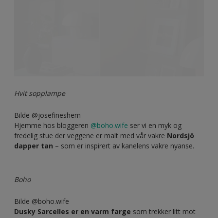
TIPS!
Når man maler med en mørk farge på veggene, kan man
med fordel møblere med lysere møbler og tekstiler. Vil man
derimot skap en større kontrast og dramatikk til rommet –
legg da eksempelvis til et fargerikt pledd, mørke
fløyelsputer, eller hvorfor ikke en pompøs krystallkrone.
Skinsofa