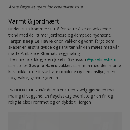
Spiced honey
Bland for å skape mer liv
Kontraster er en annen viktig og morsom sak å jobbe med,
og som virkelig gjør innredningen i stuen interessant for
øyet.
Bland og kombiner ulike materialer
– matt mot blank,
hardt mot mykt, mørkt mot lyst, kaldt mot varmt – et enkelt
knep for å få ting å komme frem, og få liv.