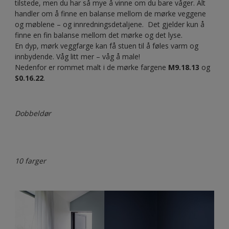
Plante og hylle
Prøv mørke farger
Det snakkes noen ganger om at mørkt er det nye lyset, og
at grått er det nye hvite. Fler og fler våger å forlate sin lyse
trygge fargeverden, og dra seg mere mot en mørkere, og
litt med vågal palett.
Når man velger å male med en mørk nyanse, skaper man
ikke bare en varm og innbydende følelse – men også en
herlig kontrast i rommet. Detaljer som bilder, kunst, planter
og tepper blir mye mer tydelige i rommet.