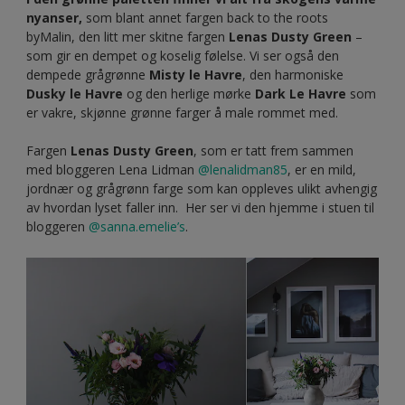
matte Ambiance Xtramatt veggmaling
Hjemme hos bloggeren Josefin Svensson
@josefineshem
samspiller
Deep le Havre
vakkert sammen med den mørke
keramikken, de friske hvite møblene og den enslige, men
dog, vakre, grønne grenen.
PRODUKTTIPS! Når du maler stuen – velg gjerne en matt
maling til veggene. En fløyelsaktig overflate gir en fin og
rolig følelse i rommet og en dybde til fargen.