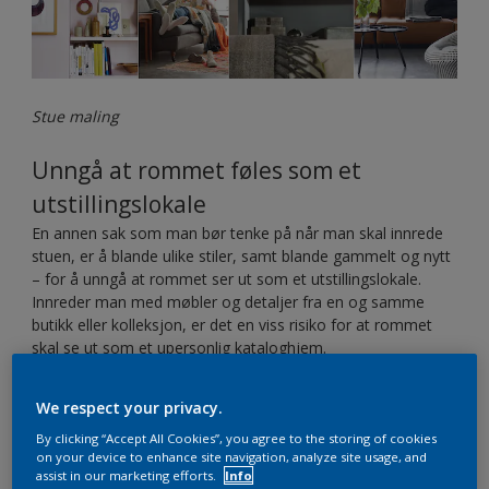
Stue maling
Unngå at rommet føles som et
utstillingslokale
En annen sak som man bør tenke på når man skal innrede
stuen, er å blande ulike stiler, samt blande gammelt og nytt
– for å unngå at rommet ser ut som et utstillingslokale.
Innreder man med møbler og detaljer fra en og samme
butikk eller kolleksjon, er det en viss risiko for at rommet
skal se ut som et upersonlig kataloghjem.
Så tør å mikse!
Ta frem mormors gamle skrivebord, den
gamle gyngestolen som står på loftet og støver ned –
We respect your privacy.
kanskje de kun trenger et nytt strøk maling få å bli som nye
igjen.
By clicking “Accept All Cookies”, you agree to the storing of cookies
on your device to enhance site navigation, analyze site usage, and
Jobb med kontraster – skap vakre stilleben ved å bruke ulike
assist in our marketing efforts.
Info
former og høyder – bland ulike materieller som vi har nevnt