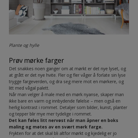
Restful
Hjemme hos bloggeren
@josefinegunhamre
har også
hyllene blitt malt i samme farge som veggen. Her har
Josefin valgt å male med en mørkere, varm og fyldig
muldvarpsbrun farge. Fargen heter
E4.10.40
.