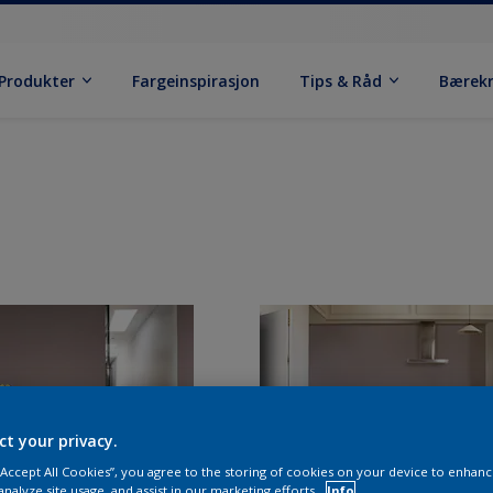
Produkter
Fargeinspirasjon
Tips & Råd
Bærek
ct your privacy.
 “Accept All Cookies”, you agree to the storing of cookies on your device to enhanc
analyze site usage, and assist in our marketing efforts.
Info