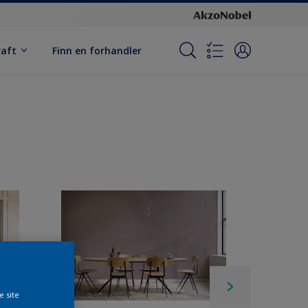
raft
Finn en forhandler
e site