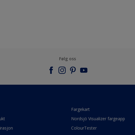
Følg oss
e
Fargekart
ukt
Nordsjö Visualizer fargeapp
irasjon
ColourTester