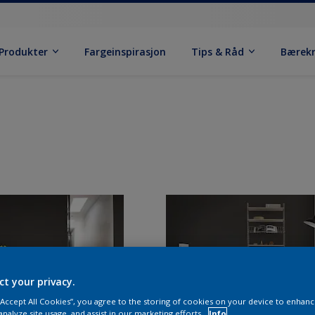
Produkter
Fargeinspirasjon
Tips & Råd
Bærek
ct your privacy.
 “Accept All Cookies”, you agree to the storing of cookies on your device to enhanc
analyze site usage, and assist in our marketing efforts.
Info