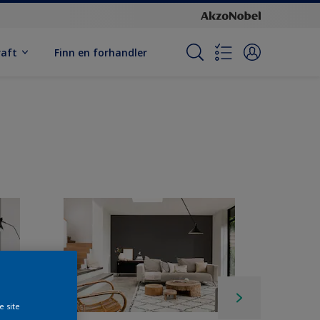
raft
Finn en forhandler
e site