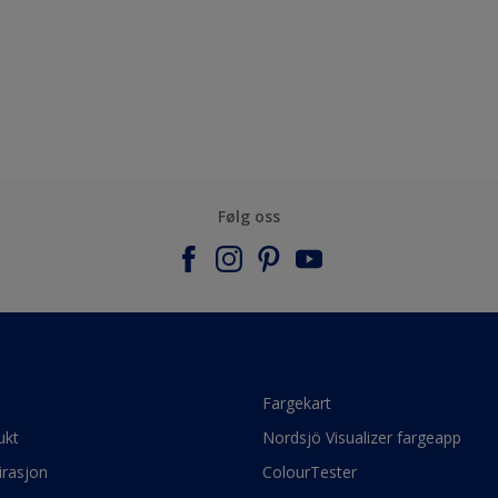
Følg oss
e
Fargekart
ukt
Nordsjö Visualizer fargeapp
irasjon
ColourTester