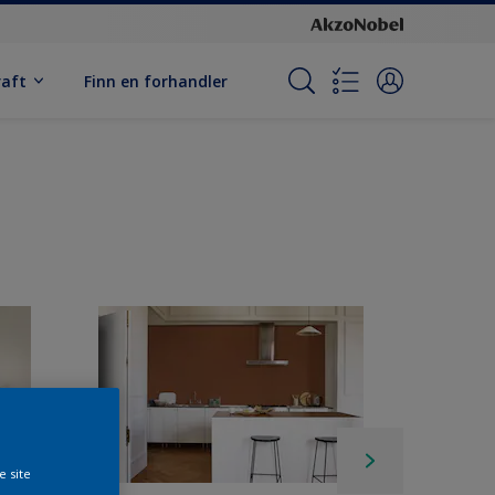
raft
Finn en forhandler
e site