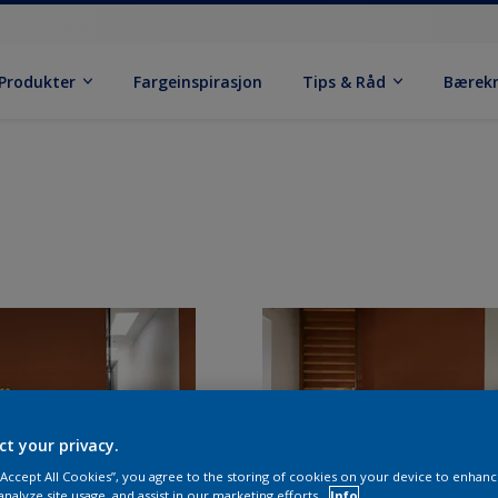
Produkter
Fargeinspirasjon
Tips & Råd
Bærek
ct your privacy.
 “Accept All Cookies”, you agree to the storing of cookies on your device to enhanc
analyze site usage, and assist in our marketing efforts.
Info