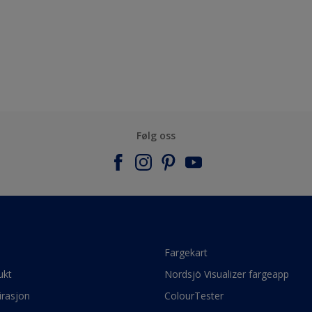
Følg oss
e
Fargekart
ukt
Nordsjö Visualizer fargeapp
irasjon
ColourTester