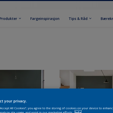
Produkter
Fargeinspirasjon
Tips & Råd
Bærek
ct your privacy.
 “Accept All Cookies”, you agree to the storing of cookies on your device to enhanc
analyze site usage, and assist in our marketing efforts.
Info