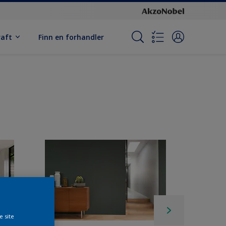
raft
Finn en forhandler
e site