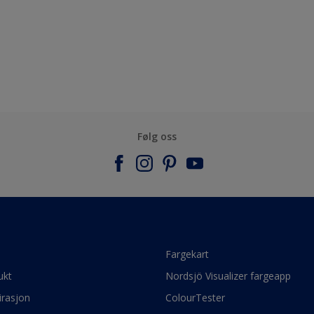
Følg oss
e
Fargekart
ukt
Nordsjö Visualizer fargeapp
irasjon
ColourTester