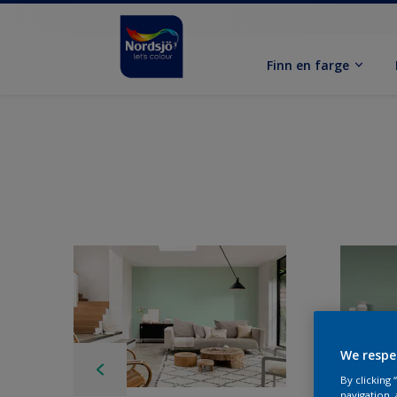
Finn en farge
We respe
By clicking
navigation, 