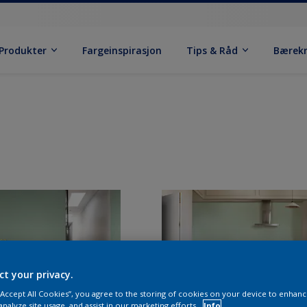
Produkter
Fargeinspirasjon
Tips & Råd
Bærek
ct your privacy.
 “Accept All Cookies”, you agree to the storing of cookies on your device to enhanc
analyze site usage, and assist in our marketing efforts.
Info