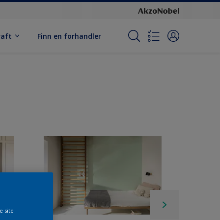
raft
Finn en forhandler
e site