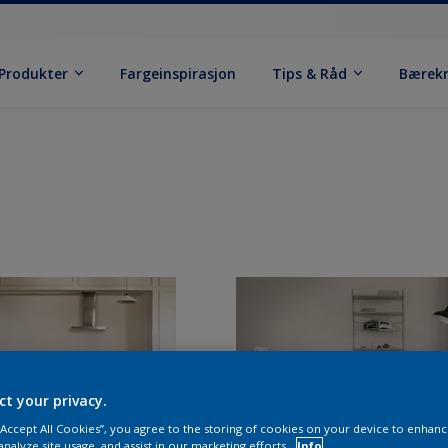
Produkter
Fargeinspirasjon
Tips & Råd
Bærek
ct your privacy.
 “Accept All Cookies”, you agree to the storing of cookies on your device to enhanc
analyze site usage, and assist in our marketing efforts.
Info