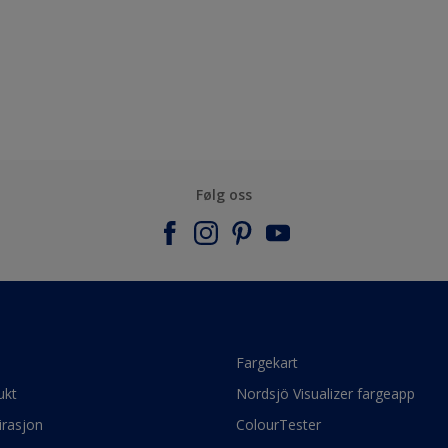
Følg oss
e
Fargekart
ukt
Nordsjö Visualizer fargeapp
irasjon
ColourTester