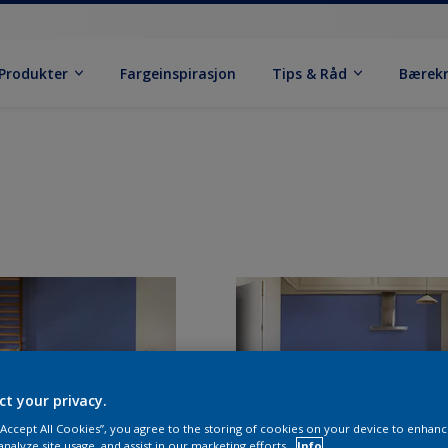
Produkter
Fargeinspirasjon
Tips & Råd
Bærek
ct your privacy.
 “Accept All Cookies”, you agree to the storing of cookies on your device to enhanc
analyze site usage, and assist in our marketing efforts.
Info