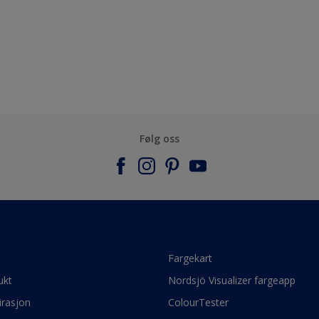
Følg oss
e
Fargekart
ukt
Nordsjö Visualizer fargeapp
irasjon
ColourTester