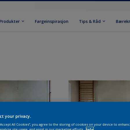
Produkter
Fargeinspirasjon
Tips & Råd
Bærek
ct your privacy.
 “Accept All Cookies”, you agree to the storing of cookies on your device to enhanc
analyze site usage, and assist in our marketing efforts.
Info