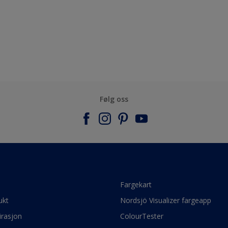
Følg oss
e
Fargekart
ukt
Nordsjö Visualizer fargeapp
irasjon
ColourTester