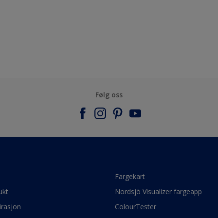
Følg oss
e
Fargekart
ukt
Nordsjö Visualizer fargeapp
irasjon
ColourTester