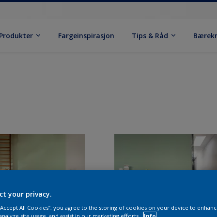
Produkter
Fargeinspirasjon
Tips & Råd
Bærek
ct your privacy.
 “Accept All Cookies”, you agree to the storing of cookies on your device to enhanc
analyze site usage, and assist in our marketing efforts.
Info