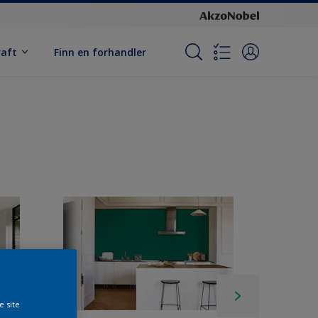
raft
Finn en forhandler
e site