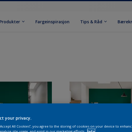
Produkter
Fargeinspirasjon
Tips & Råd
Bærek
ct your privacy.
 “Accept All Cookies”, you agree to the storing of cookies on your device to enhanc
analyze site usage, and assist in our marketing efforts.
Info