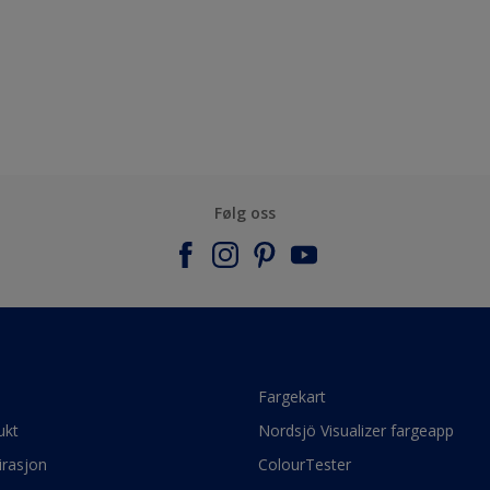
Følg oss
e
Fargekart
ukt
Nordsjö Visualizer fargeapp
irasjon
ColourTester