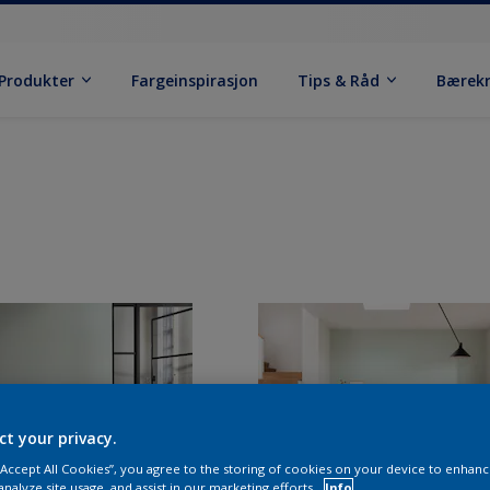
Produkter
Fargeinspirasjon
Tips & Råd
Bærek
ct your privacy.
 “Accept All Cookies”, you agree to the storing of cookies on your device to enhanc
analyze site usage, and assist in our marketing efforts.
Info