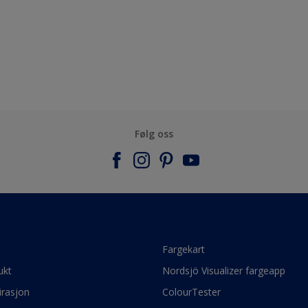
Følg oss
e
Fargekart
ukt
Nordsjö Visualizer fargeapp
irasjon
ColourTester