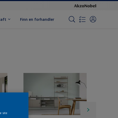
raft
Finn en forhandler
e site