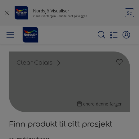
Nordsjö Visualiser
Se
Visualiser fargen umiddelbart på veggen
Clear Calais
endre denne fargen
Finn produkt til ditt prosjekt