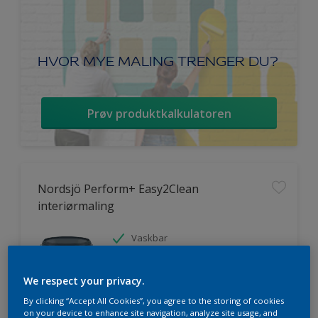
HVOR MYE MALING TRENGER DU?
Prøv produktkalkulatoren
Nordsjö Perform+ Easy2Clean
interiørmaling
Vaskbar
Ekstremt god dekkevne
Avtørkbar
We respect your privacy.
By clicking “Accept All Cookies”, you agree to the storing of cookies
on your device to enhance site navigation, analyze site usage, and