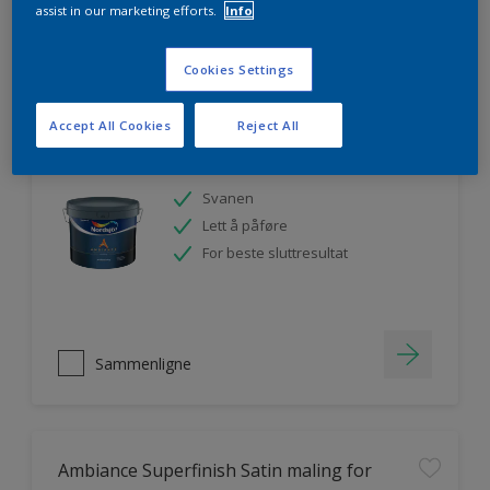
assist in our marketing efforts.
Info
Sammenligne
Cookies Settings
Accept All Cookies
Reject All
Ambiance Endless Sky takmaling
Svanen
Lett å påføre
For beste sluttresultat
Sammenligne
Ambiance Superfinish Satin maling for