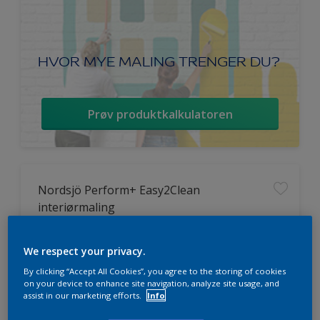
HVOR MYE MALING TRENGER DU?
Prøv produktkalkulatoren
Nordsjö Perform+ Easy2Clean
interiørmaling
Vaskbar
We respect your privacy.
Ekstremt god dekkevne
By clicking “Accept All Cookies”, you agree to the storing of cookies
Avtørkbar
on your device to enhance site navigation, analyze site usage, and
assist in our marketing efforts.
Info