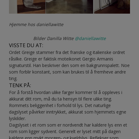
Hjemme hos daniellawitte
Bilder Danilla Witte
@daniellawitte
VISSTE DU AT:
Ordet Greige stammer fra det franske og italienske ordret
råsilke. Greige er faktisk moteikonet Gergio Armanis
signaturstil. Han beskriver den som en bakgrunnspalett. Noe
som forblir konstant, som kan brukes til å fremheve andre
ting.
TENK PÅ:
For å forstå hvordan ulike farger kommer til å oppleves i
akkurat ditt rom, må du ta hensyn til flere ulike ting.
Rommets beliggenhet i forhold til lys. Det naturlige
dagslyset påvirker inntrykket, akkurat som hjemmets egne
lyskilder.
Dagslyset i et rom som er nordvendt har kaldere lys enn et
rom som ligger sydvent. Generelt er lyset mitt på dagen
kaldere enn mykt morgen- og kveldslys. Reflekser som