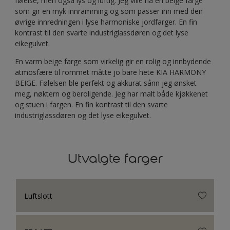
følelse, men også lys og luftig. Jeg ville ha en beige farge
som gir en myk innramming og som passer inn med den
øvrige innredningen i lyse harmoniske jordfarger. En fin
kontrast til den svarte industriglassdøren og det lyse
eikegulvet.
En varm beige farge som virkelig gir en rolig og innbydende
atmosfære til rommet måtte jo bare hete KIA HARMONY
BEIGE. Følelsen ble perfekt og akkurat sånn jeg ønsket
meg, nøktern og beroligende. Jeg har malt både kjøkkenet
og stuen i fargen. En fin kontrast til den svarte
industriglassdøren og det lyse eikegulvet.
Utvalgte farger
Luftslott