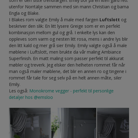
som er den siste trendfargen. Emily bor på en liten gård rett
utenfor Norrtälje sammen med sin mann Christian og barna
Engla og Blake.
I Blakes rom valgte Emily å male med fargen
Luftslott
og
beskriver den slik: En litt lysere Greige som er en perfekt
kombinasjon mellom gul og grå. I enkelte lys kan den
oppleves som varm og nesten litt rosa, mens i andre lys blir
den litt kald og mer grå sier Emily. Emily valgte også å male
møblene i Luftslott, men brukte da vår maling Ambiance
Superfinish. En matt maling som passer perfekt til akkurat
møbler og treverk. Jeg elsker den helheten rommet får når
man også maler møblene, det blir en annen ro og tingene i
rommet får tale for seg selv på en helt annen måte, siler
Emily.
Les også:
Monokrome vegger - perfekt til personlige
detaljer hos @emsloo