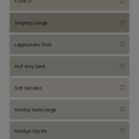
F7.04.77
Simplicity Greige
Lapptussans Dusk
HoP Grey Sand
Soft Sarcelles
Nordsjö barley beige
Nordsjö City life