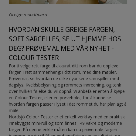
Greige moodboard
HVORDAN SKULLE GREIGE FARGEN,
SOFT SARCELLES, SE UT HJEMME HOS
DEG? PRØVEMAL MED VÅR NYHET -
COLOUR TESTER
For å velge rett farge til akkurat ditt rom bør du oppleve
fargen i rett sammenheng: i ditt rom, med dine møbler.
Prøvemal, se hvordan de ulike nyansene samspiller med
dagslys. Kveldsbelysning og rommets innredning, og tenk
over hvilken følelse du vil oppnå. Vi anbefaler enten å kjøpe
en Colour Tester, eller en prøveboks, for å kunne se
hvordan fargen passer i lyset i det rommet du har planlagt å
male.
Nordsjö Colour Tester er et enkelt verktøy med en praktisk
innebygget mini-rull og som finnes i 49 vakre og moderne
farger. På denne enkle måten kan du prøvemale fargen
hjemme, og du vil få en god oppfatning av resultatet, og