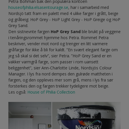
Petra Bohman bak den populæra kontoen
houseofphilia.elsasentourage.se
, har i samarbeid med
Nordsjö tatt fram en palett med 4 ulike farger i grått, beige
og gråbeig: HoP Grey - HoP Light Grey - HoP Greige og HoP
Grey Sand.
Den sistnevnte fargen
HoP Grey Sand
ble brukt på veggene
i tenåringsrommet hjemme hos Petra. Rommet Petra
beskriver, vender mot nord og trenger en litt varmere
gråfarge for ikke å bli for kaldt. ”En svært elegant farge om
jeg så skal si det selv”, sier Petra. ”HoP Grey Sand er en
vakker varmgrå farge, som passer i rom uansett
beliggenhet”, sier Ann-Charlotte Linde, Nordsjös Colour
Manager. I lys fra nord dempes den gulrøde mattheten i
fargen, og den oppleves mer som grå, mens i lys fra sør
forsterkes den og fargen trekker tydeligere mot beige.
Les også:
House of Philia Collection