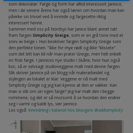
som dekoratør. Farge og form har alltid interessert Jannice,
men i de senere årene har også læren om hvordan man kan
påvirke sin trivsel ved å innrede og fargesette riktig
interessert henne.
Sammen med oss på Nordsjö har Janice blant annet tatt
fram fargen
Simplicity Greige
, som er en grå tone med et
snev av beige i. Hun beskriver fargen Simplicity Greige som
den perfekte tonen. ”Ikke for mye rødt og ikke ”klissete”
som det lett kan bli når man prater Greige, men helt enkelt
en frisk farge. I Jannices nye studio i Skåne, hvor hun også
bor, så er selvsagt studioveggene malt med denne fargen.
Slik skriver Jannice på sin blogg når malerarbeidet og
stylingen av lokalet er klar: Veggene er nå malt med
Simplicity Greige og jeg kan kjenne at den er vakker. Kan
man si slik om sin egen farge? Jeg har malt den i begge
rommene, og det er så morsomt å se hvordan den endrer
seg i varmt og kaldt lys, sier Jannice.
Les også:
Innredning i balanse hos bloogere @addsimplicity