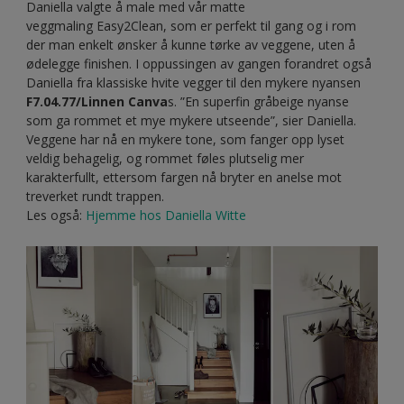
Daniella valgte å male med vår matte
veggmaling Easy2Clean, som er perfekt til gang og i rom
der man enkelt ønsker å kunne tørke av veggene, uten å
ødelegge finishen. I oppussingen av gangen forandret også
Daniella fra klassiske hvite vegger til den mykere nyansen
F7.04.77/Linnen Canva
s. ”En superfin gråbeige nyanse
som ga rommet et mye mykere utseende”, sier Daniella.
Veggene har nå en mykere tone, som fanger opp lyset
veldig behagelig, og rommet føles plutselig mer
karakterfullt, ettersom fargen nå bryter en anelse mot
treverket rundt trappen.
Les også:
Hjemme hos Daniella Witte