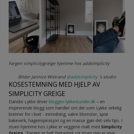
Fargen simplicitygreige hjemme hos addsimplicity
Bilder Jannice Wistrand
@addsimplicity
´s studio
KOSESTEMNING MED HJELP AV
SIMPLICITY GREIGE
Danske Lykke driver
bloggen lykkestunder.dk
– en
inspirerende blogg som handler om det som Lykke virkelig
brenner for i livet - innredning, vakre blomster, sprø
bakeverk, hageinspirasjon og en masse gjør-det-selv tips. I
stuen hjemme hos Lykke er veggene malt med
Simplicity
Greige
. "Fargen er helt fantastisk og stuen min er mye