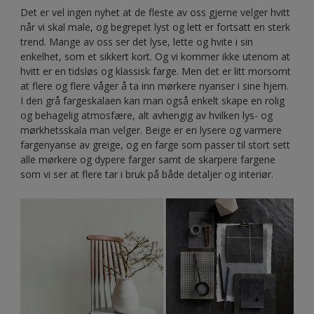
Det er vel ingen nyhet at de fleste av oss gjerne velger hvitt
når vi skal male, og begrepet lyst og lett er fortsatt en sterk
trend. Mange av oss ser det lyse, lette og hvite i sin
enkelhet, som et sikkert kort. Og vi kommer ikke utenom at
hvitt er en tidsløs og klassisk farge. Men det er litt morsomt
at flere og flere våger å ta inn mørkere nyanser i sine hjem.
I den grå fargeskalaen kan man også enkelt skape en rolig
og behagelig atmosfære, alt avhengig av hvilken lys- og
mørkhetsskala man velger. Beige er en lysere og varmere
fargenyanse av greige, og en farge som passer til stort sett
alle mørkere og dypere farger samt de skarpere fargene
som vi ser at flere tar i bruk på både detaljer og interiør.