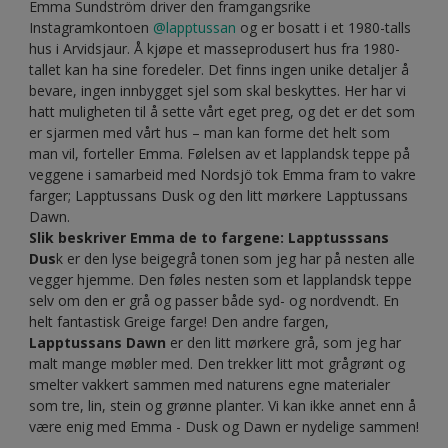
Emma Sundström driver den framgangsrike
Instagramkontoen
@lapptussan
og er bosatt i et 1980-talls
hus i Arvidsjaur. Å kjøpe et masseprodusert hus fra 1980-
tallet kan ha sine foredeler. Det finns ingen unike detaljer å
bevare, ingen innbygget sjel som skal beskyttes. Her har vi
hatt muligheten til å sette vårt eget preg, og det er det som
er sjarmen med vårt hus – man kan forme det helt som
man vil, forteller Emma. Følelsen av et lapplandsk teppe på
veggene i samarbeid med Nordsjö tok Emma fram to vakre
farger; Lapptussans Dusk og den litt mørkere Lapptussans
Dawn.
Slik beskriver Emma de to fargene: Lapptusssans
Dus
k er den lyse beigegrå tonen som jeg har på nesten alle
vegger hjemme. Den føles nesten som et lapplandsk teppe
selv om den er grå og passer både syd- og nordvendt. En
helt fantastisk Greige farge! Den andre fargen,
Lapptussans Dawn
er den litt mørkere grå, som jeg har
malt mange møbler med. Den trekker litt mot grågrønt og
smelter vakkert sammen med naturens egne materialer
som tre, lin, stein og grønne planter. Vi kan ikke annet enn å
være enig med Emma - Dusk og Dawn er nydelige sammen!