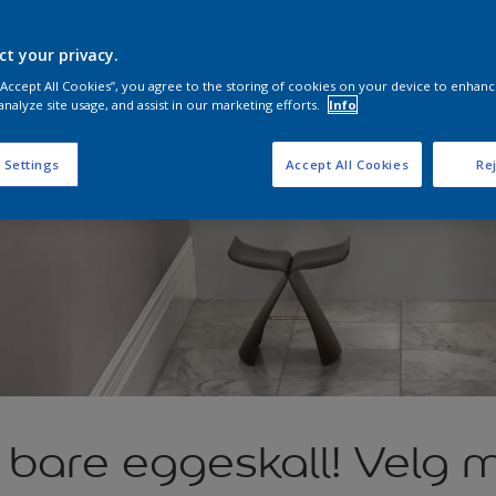
ct your privacy.
 “Accept All Cookies”, you agree to the storing of cookies on your device to enhanc
analyze site usage, and assist in our marketing efforts.
Info
 Settings
Accept All Cookies
Rej
 bare eggeskall! Velg