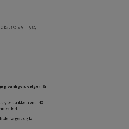
eistre av nye,
eg vanligvis velger. Er
ser, er du ikke alene: 40
ennomført.
rale farger, og la