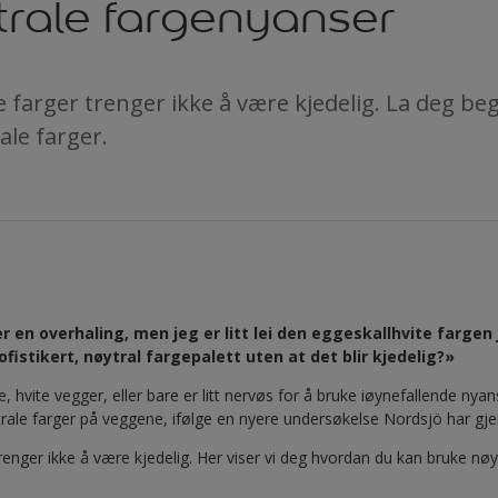
trale fargenyanser
arger trenger ikke å være kjedelig. La deg beg
ale farger.
en overhaling, men jeg er litt lei den eggeskallhvite fargen j
fistikert, nøytral fargepalett uten at det blir kjedelig?»
, hvite vegger, eller bare er litt nervøs for å bruke iøynefallende nyan
trale farger på veggene, ifølge en nyere undersøkelse Nordsjö har gj
nger ikke å være kjedelig. Her viser vi deg hvordan du kan bruke nøyt