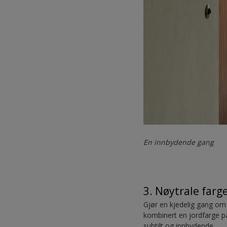
En innbydende gang
3. Nøytrale farge
Gjør en kjedelig gang om 
kombinert en jordfarge på
subtilt og innbydende.