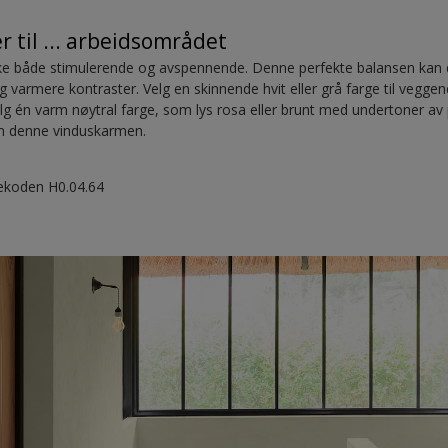
r til ... arbeidsområdet
rke både stimulerende og avspennende. Denne perfekte balansen kan 
og varmere kontraster. Velg en skinnende hvit eller grå farge til vegge
elg én varm nøytral farge, som lys rosa eller brunt med undertoner av pur
m denne vinduskarmen.
gekoden H0.04.64