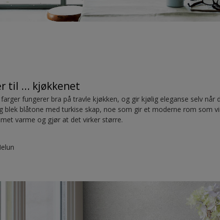
 til ... kjøkkenet
e farger fungerer bra på travle kjøkken, og gir kjølig eleganse selv når 
g blek blåtone med turkise skap, noe som gir et moderne rom som virke
met varme og gjør at det virker større.
Melun