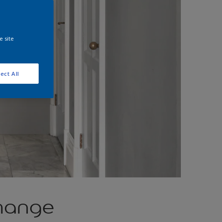
e site
ect All
 mange