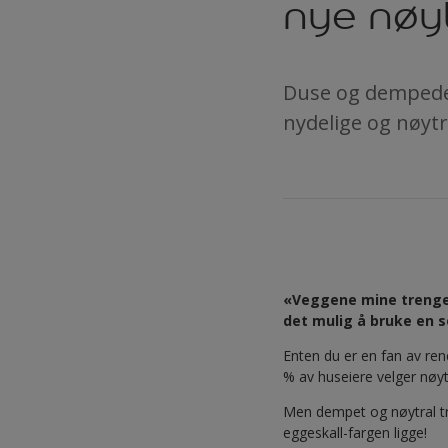
nye nøy
Duse og dempede f
nydelige og nøytr
«Veggene mine trenger 
det mulig å bruke en so
Enten du er en fan av rene
% av huseiere velger nøy
Men dempet og nøytral tre
eggeskall-fargen ligge!