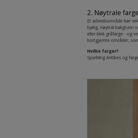
2. Nøytrale farge
Et arbeidsområde bør vi
kjølig, nøytral bakgrunn 
eller blek gråfarge - og v
bortgjemte områder, so
Hvilke farger?
Sparkling Antibes og far