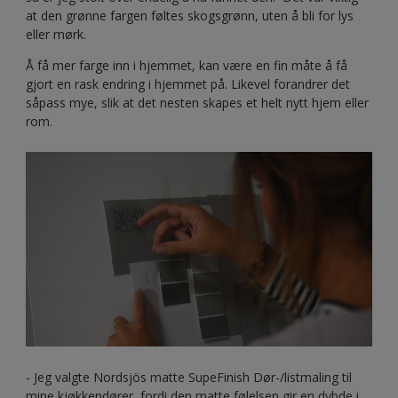
at den grønne fargen føltes skogsgrønn, uten å bli for lys
eller mørk.
Å få mer farge inn i hjemmet, kan være en fin måte å få
gjort en rask endring i hjemmet på. Likevel forandrer det
såpass mye, slik at det nesten skapes et helt nytt hjem eller
rom.
- Jeg valgte Nordsjös matte SupeFinish Dør-/listmaling til
mine kjøkkendører, fordi den matte følelsen gir en dybde i