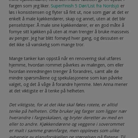
fargen som jeg liker.
SuperFinish 5 Dør/List fra Nordsjö
er
løs i konsistensen og flyter så fint ut, noe som gjør at det er
enkelt å male kjøkkendører, skap og annet, uten at det blir
penselstriper. Å male sine kjøkkendører, er en god måte å
fornye sitt kjøkken på uten at man trenger å bruke massevis
av penger. Jeg har blitt fornøyd hver gang, og dessuten er
det ikke så vanskelig som mange tror.
Mange tanker kan oppstå når en renovering skal utføres
hjemme, hvordan rommet påvirkes av malingen, om eller
hvordan innredningen trenger å forandres, samt alle de
mindre spørsmålene og spekulasjonene som kan påvirke
valget, og det å våge å forandre hjemme. Men Anna mener
at det viktigste er å tenke på helheten.
Det viktigste, for at det ikke skal føles rotete, er alltid
tenke på helheten. Ofte bruker jeg farger som ligger nær
hverandre i fargeskalaen, og bryter deretter av med en
eller to andre. Kjøkkendørene og veggene i soverommet
er malt i samme grønnfarge, men oppleves som ulike
avhengig av glansforskjellen og størrelsen på flatene. Til