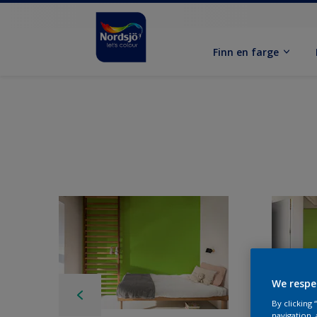
Finn en farge
We respe
By clicking
navigation, 