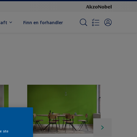
raft
Finn en forhandler
e site