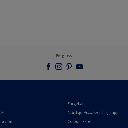
Følg oss
e
Fargekart
ukt
Nordsjö Visualizer fargeapp
irasjon
ColourTester