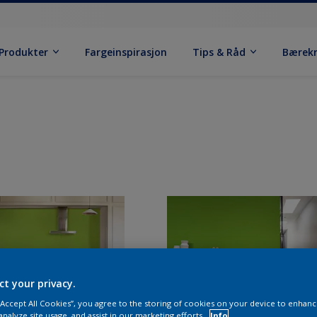
Produkter
Fargeinspirasjon
Tips & Råd
Bærek
ct your privacy.
 “Accept All Cookies”, you agree to the storing of cookies on your device to enhanc
analyze site usage, and assist in our marketing efforts.
Info