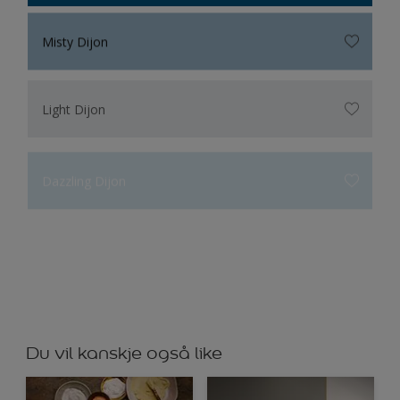
Misty Dijon
Light Dijon
Dazzling Dijon
Bright Dijon
Uendelig himmel
Du vil kanskje også like