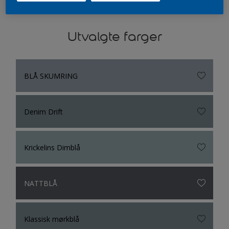
Ikke til å undres over at det er den mest populære fargen i
verden …
Utvalgte farger
BLÅ SKUMRING
Denim Drift
Krickelins Dimblå
NATTBLÅ
Klassisk mørkblå