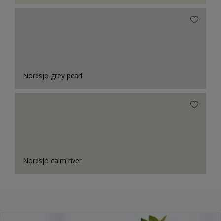
Nordsjö grey pearl
Nordsjö calm river