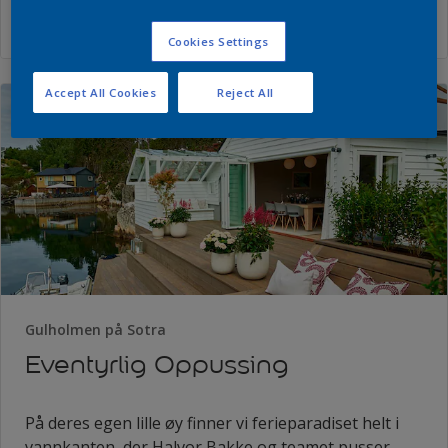
Les mer
Cookies Settings
Accept All Cookies
Reject All
Gulholmen på Sotra
Eventyrlig Oppussing
På deres egen lille øy finner vi ferieparadiset helt i
vannkanten, der Halvor Bakke og teamet pusser