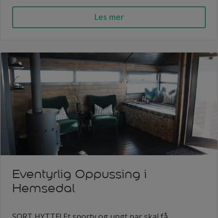
Les mer
Eventyrlig Oppussing i
Hemsedal
SORT HYTTE! Et sporty og ungt par skal få