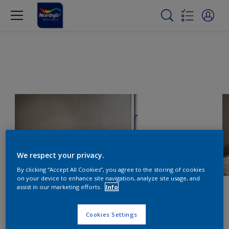
We respect your privacy.
By clicking “Accept All Cookies”, you agree to the storing of cookies
on your device to enhance site navigation, analyze site usage, and
assist in our marketing efforts.
Info
Cookies Settings