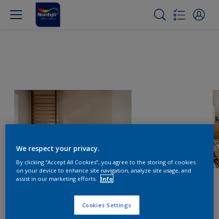
We respect your privacy.
By clicking “Accept All Cookies”, you agree to the storing of cookies
on your device to enhance site navigation, analyze site usage, and
assist in our marketing efforts.
Info
Cookies Settings